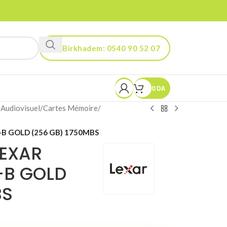
Birkhadem: 0540 90 52 07
Kouba: 0560 90 52 03
0
DA
 Audiovisuel
/
Cartes Mémoire
/
-B GOLD (256 GB) 1750MBS
LEXAR
-B GOLD
BS