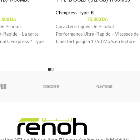
B
CFexpress Type-B
5.000
DA
75.000
DA
De Produit:
Caractéristiques De Produit:
-Rapide – La carte
Performance Ultra-Rapide – Vitesses de
nal CFexpress™ Type
transfert jusqu’à 1750 Mo/s en lecture
re des vitesses de
et 1500 Mo/s en écriture pour
ation N°1 en Algérie Pour l’Univers Audiovisuel & Mobilité