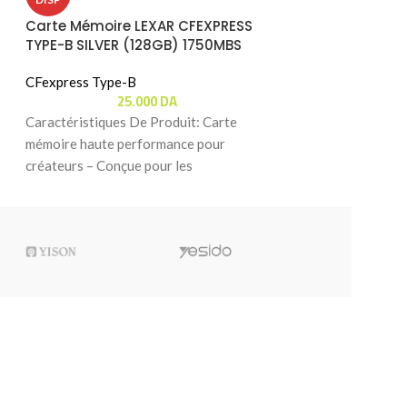
Carte Mémoire LEXAR CFEXPRESS
Carte Mémoire 
TYPE-B SILVER (128GB) 1750MBS
TYPE-B SILVER 
CFexpress Type-B
CFexpress Type-B
25.000
DA
44
Caractéristiques De Produit: Carte
Caractéristiques 
mémoire haute performance pour
Performances haut
créateurs – Conçue pour les
et vidéo 8K – Conç
photographes et vidéastes ayant besoin
photographes et vi
d’une carte