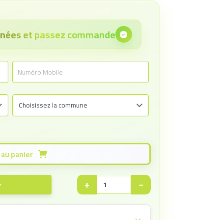
onnées et passez commande
Ajouter au panier
+
−