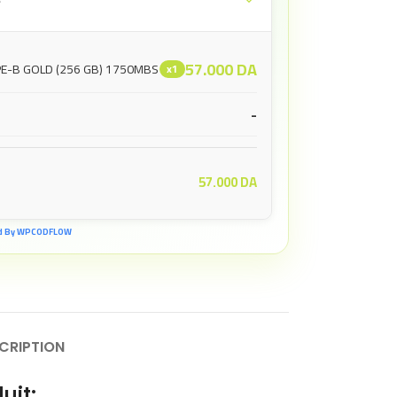
e
57.000
DA
PE-B GOLD (256 GB) 1750MBS
x1
-
57.000
DA
d By WPCODFLOW
CRIPTION
uit: