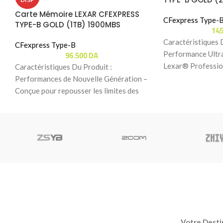
Carte Mémoire LEXAR CFEXPRESS
CFexpress Type-
TYPE-B GOLD (1TB) 1900MBS
14
Caractéristiques 
CFexpress Type-B
96.500
DA
Performance Ultra
Lexar® Professio
Caractéristiques Du Produit :
B GOLD Series off
Performances de Nouvelle Génération –
lecture
Conçue pour repousser les limites des
caméras de cinéma et des
Votre Destin