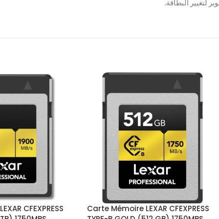
ر لتغيير البطاقة.
 LEXAR CFEXPRESS
Carte Mémoire LEXAR CFEXPRESS
2TB) 1750MBS
TYPE-B GOLD (512 GB) 1750MBS