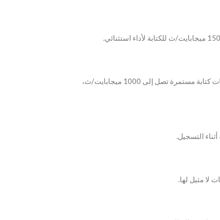
‫- مع سرعات كتابة تصل إلى 1500 ميجابايت/ث وسرعات كتابة مستمرة تصل إلى 1000 ميجابايت/ث،
ثناء التسجيل.