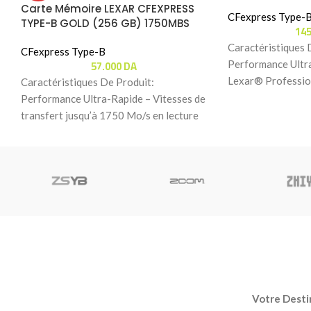
Carte Mémoire LEXAR CFEXPRESS
CFexpress Type-
TYPE-B GOLD (256 GB) 1750MBS
14
Caractéristiques 
CFexpress Type-B
57.000
DA
Performance Ultra
Lexar® Professio
Caractéristiques De Produit:
B GOLD Series off
Performance Ultra-Rapide – Vitesses de
lecture
transfert jusqu’à 1750 Mo/s en lecture
et 1500 Mo/s en écriture pour
Votre Destin