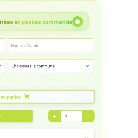
onnées et passez commande
Ajouter au panier
+
−