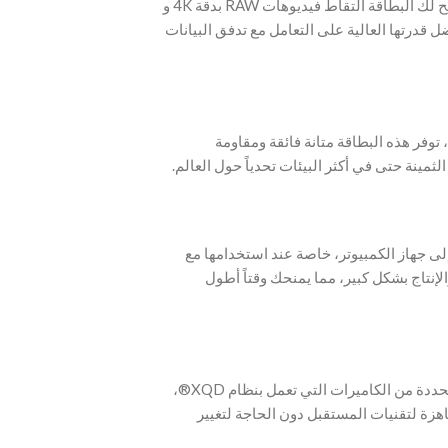
‫- بفضل سرعة كتابة تصل إلى 1500 ميجابايت/ثانية، تتيح لك البطاقة التقاط فيديوهات RAW بدقة 4K و
8K درتها العالية على التعامل مع تدفق البيانات
وفر هذه البطاقة متانة فائقة ومقاومة
ثمينة حتى في أكثر البيئات تحدياً حول العالم
 إلى جهاز الكمبيوتر، خاصة عند استخدامها مع
قارئ Lexar بشكل كبير، مما يمنحك وقتاً أطول
‫- لمزيد من المرونة، تتوافق هذه البطاقة مع إصدارات محددة من الكاميرات التي تعمل بنظام XQD®،
جاهزة لتقنيات المستقبل دون الحاجة لتغيير