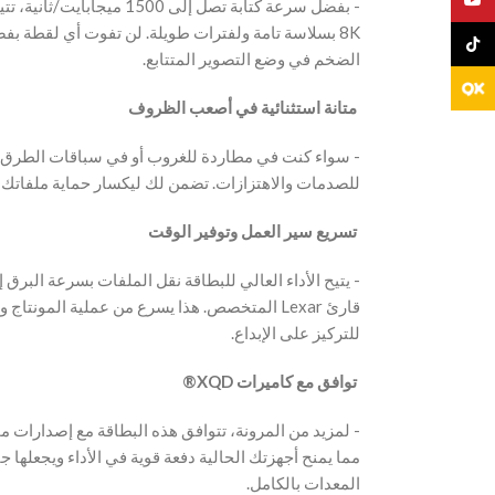
بسلاسة تامة ولفترات طويلة. لن تفوت أي لقطة بفضل ق
TikTo
الضخم في وضع التصوير المتتابع.
‫ متانة استثنائية في أصعب الظروف
‫- سواء كنت في مطاردة للغروب أو في سباقات الطرق، ت
للصدمات والاهتزازات. تضمن لك ليكسار حماية ملفاتك ال.
‫ تسريع سير العمل وتوفير الوقت
‫- يتيح الأداء العالي للبطاقة نقل الملفات بسرعة البرق
المتخصص. هذا يسرع من عملية المونتاج والإنتاج 
للتركيز على الإبداع.
‫ توافق مع كاميرات XQD®
مما يمنح أجهزتك الحالية دفعة قوية في الأداء ويجعلها 
المعدات بالكامل.