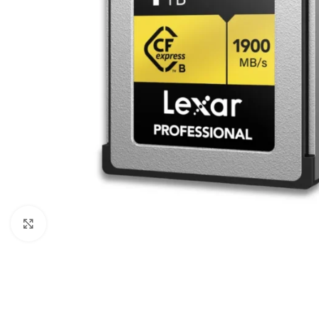
Câbles Video
Click to enlarge