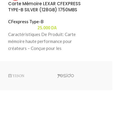
Carte Mémoire LEXAR CFEXPRESS
Carte Mémoire 
TYPE-B SILVER (128GB) 1750MBS
TYPE-B SILVER 
CFexpress Type-B
CFexpress Type-B
25.000
DA
44
Caractéristiques De Produit: Carte
Caractéristiques 
mémoire haute performance pour
Performances haut
créateurs – Conçue pour les
et vidéo 8K – Conç
photographes et vidéastes ayant besoin
photographes et vi
d’une carte