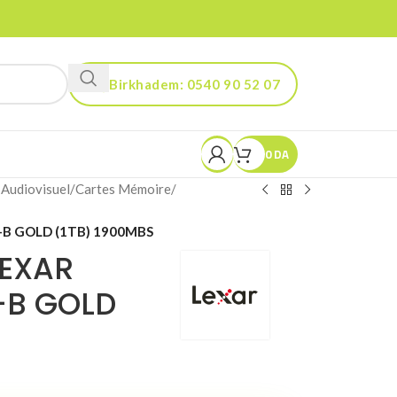
Birkhadem: 0540 90 52 07
Kouba: 0560 90 52 03
0
DA
 Audiovisuel
/
Cartes Mémoire
/
-B GOLD (1TB) 1900MBS
LEXAR
-B GOLD