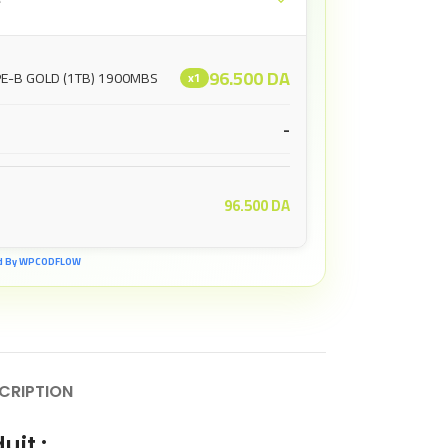
e
96.500
DA
PE-B GOLD (1TB) 1900MBS
x1
-
96.500
DA
d By WPCODFLOW
CRIPTION
uit :