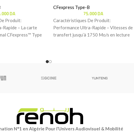
B
CFexpress Type-B
5.000
DA
75.000
DA
De Produit:
Caractéristiques De Produit:
-Rapide – La carte
Performance Ultra-Rapide – Vitesses de
nal CFexpress™ Type
transfert jusqu’à 1750 Mo/s en lecture
re des vitesses de
et 1500 Mo/s en écriture pour
ation N°1 en Algérie Pour l’Univers Audiovisuel & Mobilité