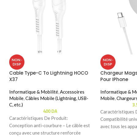
NON -
NON -
DISP
DISP
Cable Type-C To Lightning HOCO
Chargeur Mag
X37
Pour IPhone
Informatique & Mobilité
,
Accessoires
Informatique & Mo
Mobile
,
Câbles Mobile (Lightning, USB-
Mobile
,
Chargeur
3
C, etc.)
400
DA
Caractéristiques 
Caractéristiques De Produit:
Compatibilité uni
Conception anti-courbure – Le câble est
avec tous les appa
conçu avec une structure renforcée
compris une large