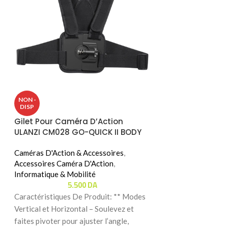
Support Avec B
NON -
TELESIN P3-FS-0
DISP
Gilet Pour Caméra D’Action
Informatique & Mo
ULANZI CM028 GO-QUICK II BODY
Mobile
,
Supports 
MOUNT
14
Caméras D'Action & Accessoires
,
Caractéristiques D
Accessoires Caméra D'Action
,
renforcée – Empêch
Informatique & Mobilité
5.500
DA
de l’utilisation et
Caractéristiques De Produit: ** Modes
les réglages. Ma
Vertical et Horizontal – Soulevez et
faites pivoter pour ajuster l’angle,