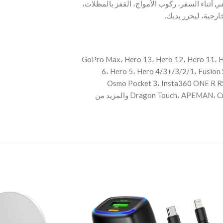
تمامًا مع أحزمة حقائب الظهر. حامل POV السفر، ركوب الأمواج، القفز بالمظلات
ارجية، ليحرر يديك
GoPro Max، Hero 13، Hero 12، Hero 11، Hero 10،
6، Hero 5، Hero 4/3+/3/2/1، Fusion S
Osmo Pocket 3، Insta360 ONE R R
Dragon Touch، APEMAN، Crosstour، Apexcam، VEMONT، AKAIRIO، AKASO والمزيد من