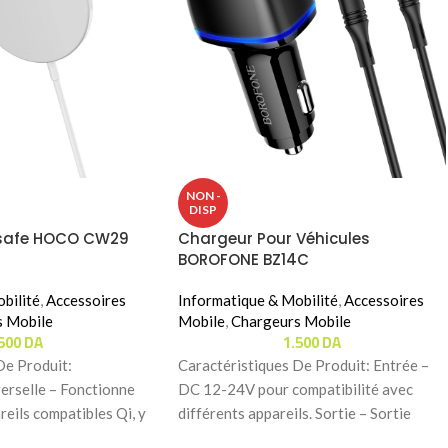
NON -
DISP
safe HOCO CW29
Chargeur Pour Véhicules
BOROFONE BZ14C
bilité
,
Accessoires
Informatique & Mobilité
,
Accessoires
s Mobile
Mobile
,
Chargeurs Mobile
.500
DA
1.500
DA
De Produit:
Caractéristiques De Produit: Entrée –
verselle – Fonctionne
DC 12-24V pour compatibilité avec
reils compatibles Qi, y
différents appareils. Sortie – Sortie
 gamme d’iPhones,
totale : 5V / 3A.–