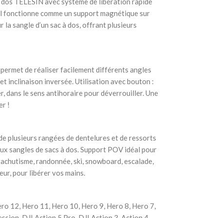
à dos TELESIN avec système de libération rapide
Il fonctionne comme un support magnétique sur
la sangle d’un sac à dos, offrant plusieurs
l permet de réaliser facilement différents angles
 et inclinaison inversée. Utilisation avec bouton :
r, dans le sens antihoraire pour déverrouiller. Une
er !
de plusieurs rangées de dentelures et de ressorts
aux sangles de sacs à dos. Support POV idéal pour
parachutisme, randonnée, ski, snowboard, escalade,
eur, pour libérer vos mains.
o 12, Hero 11, Hero 10, Hero 9, Hero 8, Hero 7,
sion, DJI Action 5 Pro, DJI Action 3, Action 4,