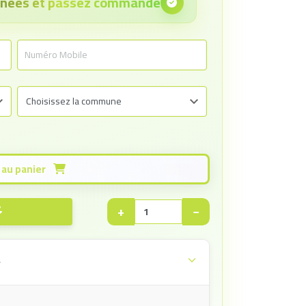
onnées et passez commande
Ajouter au panier
+
−
e