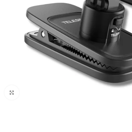
Câbles Video
Click to enlarge