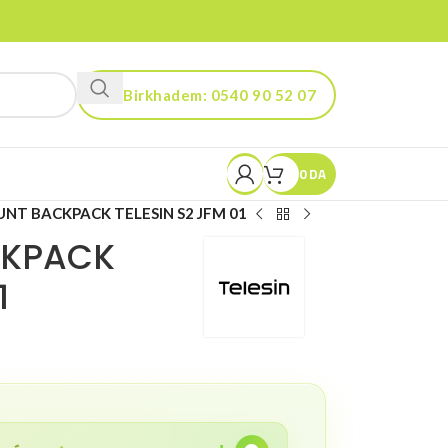
Birkhadem: 0540 90 52 07
Kouba: 0560 90 52 03
0
DA
UNT BACKPACK TELESIN S2 JFM 01
CKPACK
1