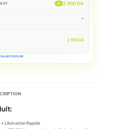
2.900
DA
M 01
x1
-
2.900
DA
d By WPCODFLOW
CRIPTION
uit:
 + Libération Rapide