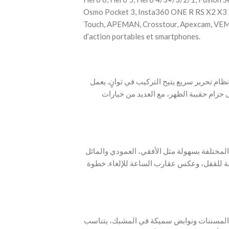
Osmo Pocket 3, Insta360 ONE R RS X2 X3
Touch, APEMAN, Crosstour, Apexcam, VEM
d’action portables et smartphones.
 حامل حقيبة ظهر مغناطيسي من TELESIN مع نظام تحرير سريع يتيح التركيب في ثوانٍ. يعمل
زام حقيبة الظهر، مع العديد من خيارات
ام زوايا التصوير المختلفة بسهولة مثل الأفقي، العمودي والمائل
ة للقفل، وعكس عقارب الساعة للإلغاء. خطوة
 صفوف من المسننات ونوابض سميكة في المشبك، يتناسب