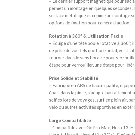
– Le dernier support magnétique pour sac 
permet un montage en quelques secondes. 
surface métallique et comme un montage sur 
options de fixation pour caméra d’action.
Rotation à 360° & Utilisation Facile
– Équipé d’une tête boule rotative à 360°, i
de prise de vue tels que horizontal, vertical
tourner dans le sens horaire pour verrouille
étape pour verrouiller, une étape pour libér
Prise Solide et Stabilité
– Fabriqué en ABS de haute qualité, équipé 
épais dans la pince, s’adapte parfaitement 
selfies lors de voyages, surf en plein air, 
vélo ou autres activités sportives en extéri
Large Compatibilité
– Compatible avec GoPro Max, Hero 13, Her
Hero 6, Hero 5, Hero 4/3+/3/2/1, Fusion Ses