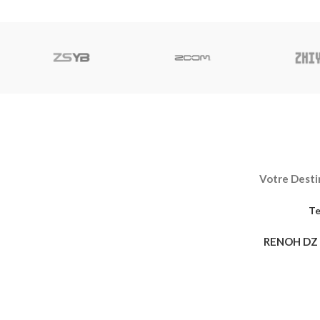
anti-courbure pour offrir une meilleure
smartphones
résistance
Votre Destin
Te
RENOH DZ