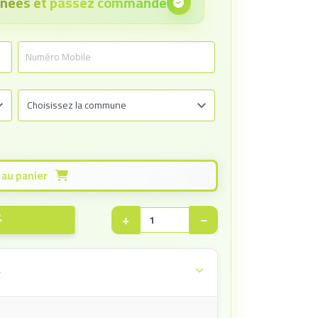
onnées et passez commande
Ajouter au panier
+
−
e