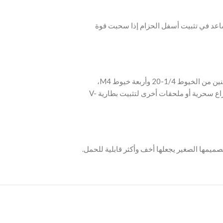
اعد في تثبيت أسفل الحزام إذا سحبت قوة
‫- تحتوي اللوحة نفسها على ثقبين مخددين 1/4-20″، واثنين من الخيوط 1/4-20 وأربعة خيوط M4،
والتي يمكن استخدامها لتثبيت مشبك قضيب مزدوج، ذراع سحرية أو ملحقات أخرى لتثبيت بطارية V-