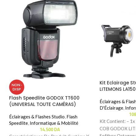
Kit Eclairage 
NON -
LITEMONS LA15
DISP
120CM)
Flash Speedlite GODOX TT600
Éclairages & Flas
(UNIVERSAL TOUTE CAMÉRAS)
D'Éclairage
,
Infor
10
Éclairages & Flashes Studio
,
Flash
Kit Contient: – 1
Speedlite
,
Informatique & Mobilité
14.500
DA
COB GODOX LITE
Softbox Octagon