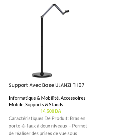
Support Avec Base ULANZI TH07
Ventouse Magn
Smartphone JO
Informatique & Mobilité
,
Accessoires
S
Mobile
,
Supports & Stands
Informatique & Mo
14.500
DA
Mobile
,
Supports 
3.
Caractéristiques De Produit: Bras en
Caractéristiques 
porte-à-faux à deux niveaux – Permet
Magnétique à Vent
de réaliser des prises de vue sous
Profitez – Vous rê