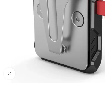
Câbles Video
Click to enlarge