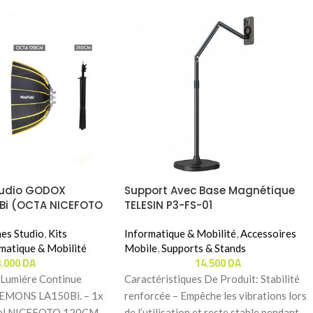
Studio GODOX
Support Avec Base Magnétique
0Bi (OCTA NICEFOTO
TELESIN P3-FS-01
hes Studio
,
Kits
Informatique & Mobilité
,
Accessoires
matique & Mobilité
Mobile
,
Supports & Stands
8.000
DA
14.500
DA
x Lumiére Continue
Caractéristiques De Produit: ‬Stabilité
MONS LA150Bi. – 1x
renforcée – Empêche les vibrations lors
al NICEFOTO 120CM.
de l’utilisation et reste stable pendant