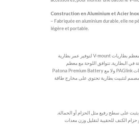
Construction en Aluminium et Acier Ino
– Fabriquée en aluminium durable, elle ne pè
légère et portable.
‫- تستخدم SmallRig 2990 قاعدة V قياسية تتوافق مع معظم بطاريات V-mount لتوفير عمر بطارية
ة في البطارية. تتوافق اللوحة مع معظم
بطاريات V-mount، لكنها غير متوافقة مع سلسلة بطاريات PAGlink ولا مع Patona Premium Battery
لـ BP-190WS. لتثبيت بطارية تحتوي على مخارج طاقة
SmallR على مشبك حزام يثبت على سطح رفيع مثل الحزام أو الحمالة.
يساعد على تعليق بطارية V-mount  للحقيبة لتقليل وزن معدات