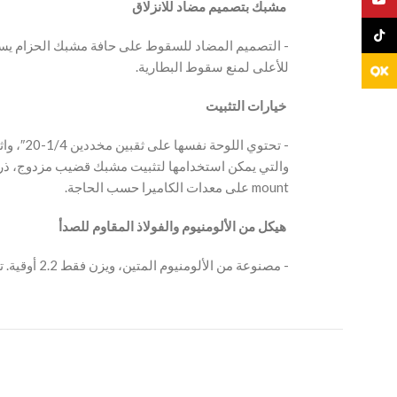
‫ مشبك بتصميم مضاد للانزلاق
TikTo
‫- التصميم المضاد للسقوط على حافة مشبك الحزام يس
للأعلى لمنع سقوط البطارية.
‫ خيارات التثبيت
mount على معدات الكاميرا حسب الحاجة.
‫ هيكل من الألومنيوم والفولاذ المقاوم للصدأ
‫- مصنوعة من الألومنيوم المتين، ويزن فقط 2.2 أوقية. تصميمها الصغير يجعلها أخف وأكثر قابلية للحمل.