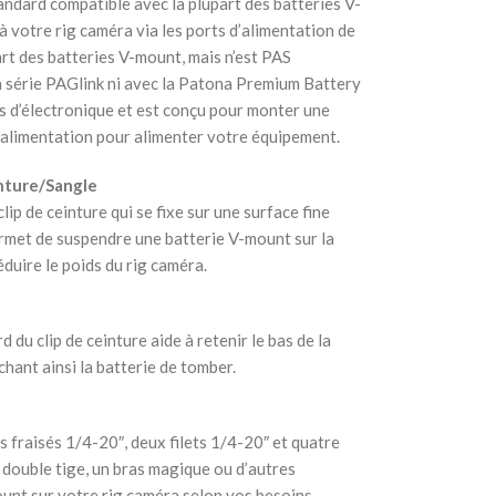
andard compatible avec la plupart des batteries V-
 votre rig caméra via les ports d’alimentation de
art des batteries V-mount, mais n’est PAS
a série PAGlink ni avec la Patona Premium Battery
 d’électronique et est conçu pour monter une
d’alimentation pour alimenter votre équipement.
nture/Sangle
clip de ceinture qui se fixe sur une surface fine
ermet de suspendre une batterie V-mount sur la
éduire le poids du rig caméra.
 du clip de ceinture aide à retenir le bas de la
chant ainsi la batterie de tomber.
 fraisés 1/4-20″, deux filets 1/4-20″ et quatre
à double tige, un bras magique ou d’autres
unt sur votre rig caméra selon vos besoins.