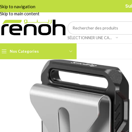
Su
Skip to navigation
Skip to main content
SÉLECTIONNER UNE CATÉGORIE
Nos Categories
Accessoires Caméra PTZ
Boom Arms & Supports À
Table
Câbles et Adaptateurs
Adaptateurs &
Convertisseurs
Cages & Grips Smartphone
Câbles Audio
Cartes de Capture Audio /
Vidéo
Câbles Data & Réseau