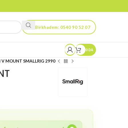
Birkhadem: 0540 90 52 07
Kouba: 0560 90 52 03
0
DA
NI V MOUNT SMALLRIG 2990
NT