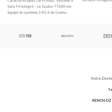
Caractéristiques De Produit: Système X
– 1x Trépied Lumi
Sans Fil Intégré – Le Godox TT600 est
équipé du système 2.4G X de Godox,
Votre Destin
Te
RENOH DZ