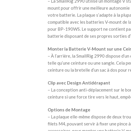
– La SmallRig 2990 utilise un montage V st
mount pour offrir une meilleure autonomie à
votre batterie. La plaque s’adapte à la plup
compatible avec les batteries V-mount de l
pour BP-190WS. Le support ne contient pas
batterie disposant de ses propres sorties 
Monter la Batterie V-Mount sur une Cei
– À l’arrière, la SmallRig 2990 dispose d’un 
telle qu’une ceinture ou une sangle. Cela p
ceinture ou la bretelle d’un sac à dos pour r
Clip avec Design Antidérapant
– La conception anti-déplacement sur le bord
ceinture si une force tire vers le haut, empê
Options de Montage
– La plaque elle-même dispose de deux trous
filets M4, pouvant servir à fixer une pince 
accessoires, pour monter une batterie V-mo