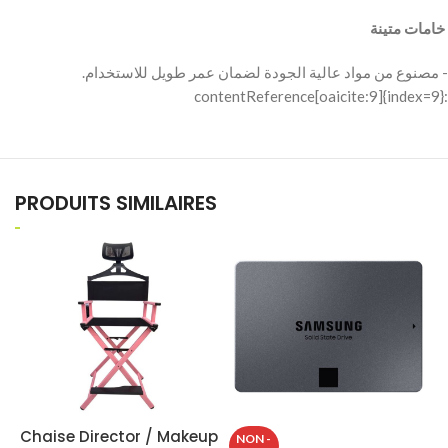
‫ خامات متينة
‫- مصنوع من مواد عالية الجودة لضمان عمر طويل للاستخدام.
:contentReference[oaicite:9]{index=9}
PRODUITS SIMILAIRES
Chaise Director / Makeup
P
NON -