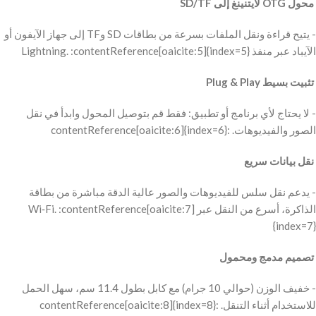
‫ محول OTG لايتنينغ إلى SD/TF
‫- يتيح قراءة ونقل الملفات بسرعة من بطاقات SD وTF إلى جهاز الآيفون أو
الآيباد عبر منفذ Lightning. :contentReference[oaicite:5]{index=5}
‫ تثبيت بسيط Plug & Play
‫- لا يحتاج لأي برنامج أو تطبيق: فقط قم بتوصيل المحول وابدأ في نقل
الصور والفيديوهات. :contentReference[oaicite:6]{index=6}
‫ نقل بيانات سريع
‫- يدعم نقل سلس للفيديوهات والصور عالية الدقة مباشرة من بطاقة
الذاكرة، أسرع من النقل عبر Wi‑Fi. :contentReference[oaicite:7]
{index=7}
‫ تصميم مدمج ومحمول
‫- خفيف الوزن (حوالي 10 جرام) مع كابل بطول 11.4 سم، سهل الحمل
للاستخدام أثناء التنقل. :contentReference[oaicite:8]{index=8}