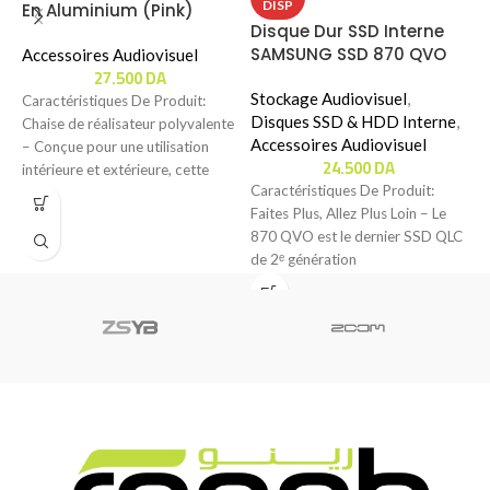
DISP
En Aluminium (Pink)
P
Disque Dur SSD Interne
SAMSUNG SSD 870 QVO
Accessoires Audiovisuel
P
27.500
DA
(1TB)
A
Stockage Audiovisuel
,
Caractéristiques De Produit:
Disques SSD & HDD Interne
,
Chaise de réalisateur polyvalente
C
Accessoires Audiovisuel
– Conçue pour une utilisation
R
24.500
DA
intérieure et extérieure, cette
C
Caractéristiques De Produit:
chaise de réalisateur est
d
Faites Plus, Allez Plus Loin – Le
d
870 QVO est le dernier SSD QLC
de 2ᵉ génération