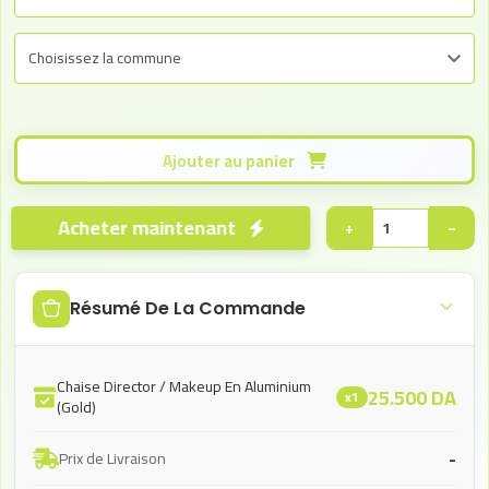
Ajouter au panier
Acheter maintenant
+
−
Résumé De La Commande
Chaise Director / Makeup En Aluminium
25.500
DA
x1
(Gold)
-
Prix de Livraison