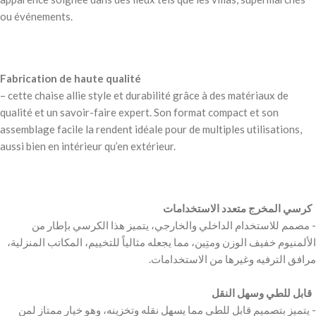
ou événements.
Fabrication de haute qualité
– cette chaise allie style et durabilité grâce à des matériaux de
qualité et un savoir-faire expert. Son format compact et son
assemblage facile la rendent idéale pour de multiples utilisations,
aussi bien en intérieur qu’en extérieur.
‫ كرسي المخرج متعدد الاستخدامات
‫- مصمم للاستخدام الداخلي والخارجي، يتميز هذا الكرسي بإطار من
الألمنيوم خفيف الوزن ومتِين، مما يجعله مثالياً للتخييم، المكاتب المنزلية،
‫ قابل للطي وسهل النقل
‫- يتميز بتصميم قابل للطي مما يسهل نقله وتخزينه، وهو خيار ممتاز لمن