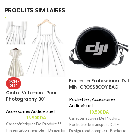
PRODUITS SIMILAIRES
Pochette Professional DJI
P
NON -
DISP
MINI CROSSBODY BAG
P
Cintre Vêtement Pour
Photography B01
Pochettes
,
Accessoires
P
« Special Pour Les Robes
Audiovisuel
A
10.500
DA
Femme / Thobe (Hijab)
Accessoires Audiovisuel
15.500
DA
Musulmane Homme
Caractéristiques De Produit:
C
(Femme) »
Caractéristiques De Produit: **
Pochette de transport DJI –
R
Présentation invisible – Design fin
Design rond compact -Pochette
C