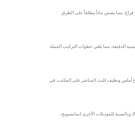
 فراغ، مما يضمن ثباتاً مطلقاً على الطرق
يسية الدقيقة، مما يلغي خطوات التركيب المملة
طح أملس ونظيف للبث المباشر على المكتب، في
‫- متوافق تماماً مع سلاسل آيفون 12 إلى 15 (MagSafe). وبالنسبة للموديلات الأخرى (سامسونج،