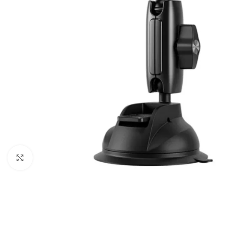
Câbles Video
Click to enlarge