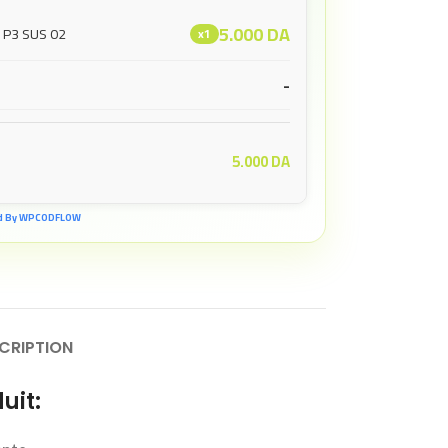
5.000
DA
 P3 SUS 02
x1
-
5.000
DA
d By WPCODFLOW
CRIPTION
uit: