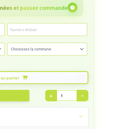
onnées et passez commande
Ajouter au panier
+
−
e