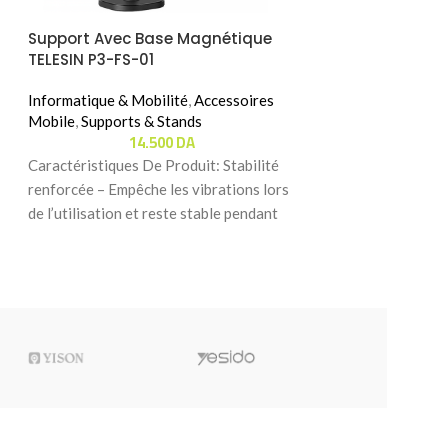
Support Avec Base Magnétique
Support Magnét
TELESIN P3-FS-01
DS-01
Informatique & Mobilité
,
Accessoires
Informatique & Mo
Mobile
,
Supports & Stands
Mobile
,
Supports 
14.500
DA
8.
Caractéristiques De Produit: ‬Stabilité
Caractéristiques D
renforcée – Empêche les vibrations lors
renforcée – Le su
de l’utilisation et reste stable pendant
reste parfaitement
les réglages. Magnétisme N52
secousses lorsque 