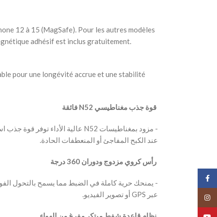
Phone 12 à 15 (MagSafe). Pour les autres modèles
gnétique adhésif est inclus gratuitement.
le pour une longévité accrue et une stabilité
‫ قوة جذب مغناطيسي N52 فائقة
‫- مزود بمغناطيسات N52 عالية الأداء ت
عند الكبح المفاجئ أو المنعطفات الحادة.
‫ رأس كروي مزدوج ودوران 360 درجة
Face
‫- يمنحك حرية كاملة في الضبط مما يسمح بالتحول الفو
عبر GPS أو تصوير الفيديو.
Insta
‫ نظام قاعدة شفط مبتكر مفرغ من الهواء
YouT