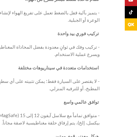
TikTo
‫- يتميز بآلية قفل بالضغط تعمل على تفريغ الهواء لإنشاء
الوعرة أو الجبلية.
‫ تركيب فوري بيد واحدة
‫- تركيب وفك في ثوانٍ معدودة بفضل المحاذاة المغناط
ويسرع عملية الاستخدام.
‫ استخدامات متعددة في سيناريوهات مختلفة
‫- لا يقتصر على السيارة فقط؛ يمكن تثبيته على أي س
المطبخ، أو للترفيه المنزلي.
‫ توافق عالمي واسع
بيكسل، إلخ)، يتم إرفاق حلقة مغناطيسية لاصقة مجاناً.
‫ هيكل معدني قوي ومتين