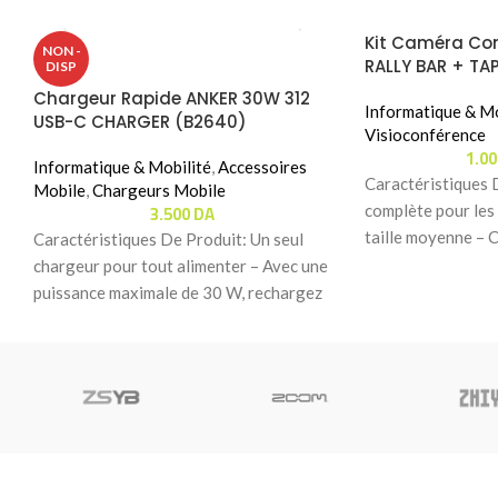
Kit Caméra Co
NON -
RALLY BAR + TAP
DISP
Chargeur Rapide ANKER 30W 312
Informatique & Mo
USB-C CHARGER (B2640)
Visioconférence
1.0
Informatique & Mobilité
,
Accessoires
Caractéristiques 
Mobile
,
Chargeurs Mobile
3.500
DA
complète pour les 
taille moyenne – 
Caractéristiques De Produit: Un seul
vidéo Logitech Ra
chargeur pour tout alimenter – Avec une
puissance maximale de 30 W, rechargez
rapidement tous