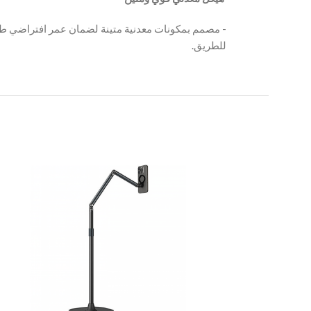
‫- مصمم بمكونات معدنية متينة لضمان عمر افتراضي طويل
للطريق.