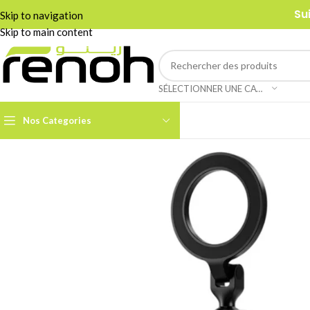
Su
Skip to navigation
Skip to main content
SÉLECTIONNER UNE CATÉGORIE
Nos Categories
Accessoires Caméra PTZ
Boom Arms & Supports À
Table
Câbles et Adaptateurs
Adaptateurs &
Convertisseurs
Cages & Grips Smartphone
Câbles Audio
Cartes de Capture Audio /
Vidéo
Câbles Data & Réseau