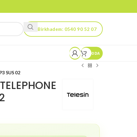
Birkhadem: 0540 90 52 07
Kouba: 0560 90 52 03
0
DA
3 SUS 02
 TELEPHONE
2