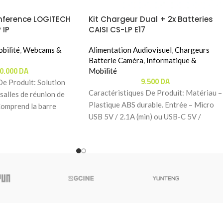
nference LOGITECH
Kit Chargeur Dual + 2x Batteries
 IP
CAISI CS-LP E17
bilité
,
Webcams &
Alimentation Audiovisuel
,
Chargeurs
Batterie Caméra
,
Informatique &
00.000
DA
Mobilité
9.500
DA
De Produit: Solution
Caractéristiques De Produit: Matériau –
salles de réunion de
Plastique ABS durable. Entrée – Micro
Comprend la barre
USB 5V / 2.1A (min) ou USB-C 5V /
lly