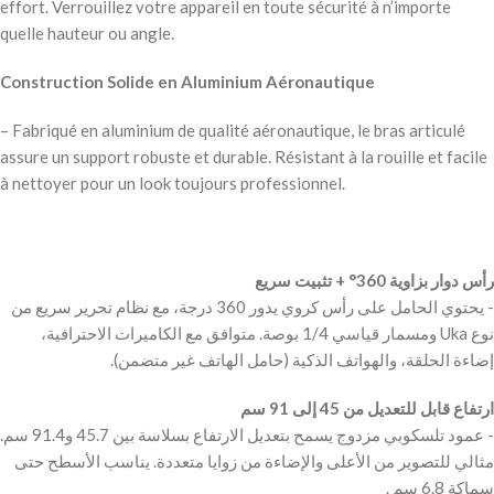
effort. Verrouillez votre appareil en toute sécurité à n’importe
quelle hauteur ou angle.
Construction Solide en Aluminium Aéronautique
– Fabriqué en aluminium de qualité aéronautique, le bras articulé
assure un support robuste et durable. Résistant à la rouille et facile
à nettoyer pour un look toujours professionnel.
رأس دوار بزاوية 360° + تثبيت سريع
‫- يحتوي الحامل على رأس كروي يدور 360 درجة، مع نظام تحرير سريع من
نوع Uka ومسمار قياسي 1/4 بوصة. متوافق مع الكاميرات الاحترافية،
ارتفاع قابل للتعديل من 45 إلى 91 سم
‫- عمود تلسكوبي مزدوج يسمح بتعديل الارتفاع بسلاسة بين 45.7 و91.4 سم.
مثالي للتصوير من الأعلى والإضاءة من زوايا متعددة. يناسب الأسطح حتى