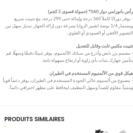
رأس بانورامي دوار 360° (حمولة قصوى 2 كجم)
‫- يوفر دورانًا كاملاً 360 درجة وإمالة حتى 290 درجة، مع تثبيت سريع
ومسمار 1/4 بوصة لتغيير الزوايا بسرعة دون إزالة الجهاز. تبديل سهل بين
تثبيت مكتبي ثابت وقابل للتعديل
‫- مصمم بزر نابض وأذرع من سبائك الألمنيوم، يوفر تثبيتًا دقيقًا وسهلًا. قم
هيكل قوي من الألمنيوم المستخدم في الطيران
‫- مصنوع من ألمنيوم عالي الجودة المستخدم في الطيران، يوفر دعماً قوياً
PRODUITS SIMILAIRES