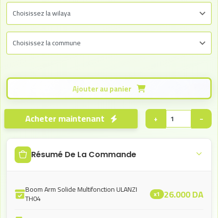
Ajouter au panier
Acheter maintenant
+
−
Résumé De La Commande
Boom Arm Solide Multifonction ULANZI
26.000
DA
x1
TH04