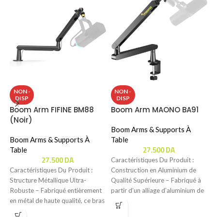
B
NON -
NON -
DISP
DISP
Boom Arm FIFINE BM88
Boom Arm MAONO BA91
B
(Noir)
T
Boom Arms & Supports À
Boom Arms & Supports À
Table
C
27.500
DA
Table
P
27.500
DA
Caractéristiques Du Produit :
P
Caractéristiques Du Produit :
Construction en Aluminium de
d
Structure Métallique Ultra-
Qualité Supérieure – Fabriqué à
u
Robuste – Fabriqué entièrement
partir d’un alliage d’aluminium de
en métal de haute qualité, ce bras
haute qualité,
de microphone offre