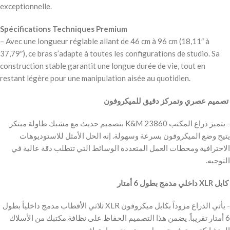
exceptionnelle.
Spécifications Techniques Premium
– Avec une longueur réglable allant de 46 cm à 96 cm (18,11″ à
37,79″), ce bras s’adapte à toutes les configurations de studio. Sa
construction stable garantit une longue durée de vie, tout en
restant légère pour une manipulation aisée au quotidien.
‫ تصميم عصري وتمركز دقيق للميكروفون
‫- يتميز ذراع المكتب K&M 23860 بتصميم حديث مع مشبك طاولة مبتكر
يتيح وضع الميكروفون بسرعة وسهولة. إنه الحل الأمثل للاستوديوهات
الاحترافية ومحطات العمل المتعددة الوسائط التي تتطلب دقة عالية في
التوجيه.
‫ كابل XLR داخلي مدمج بطول 6 أمتار
‫- يأتي الذراع مزوداً بكابل ميكروفون XLR ثلاثي الأقطاب مدمج داخلياً بطول
6 أمتار تقريباً. يضمن هذا التصميم الحفاظ على نظافة مكتبك من الأسلاك