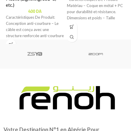
etc.)
Matériau – Coque en métal + PC
C
400
DA
pour durabilité et résistance.
L
Caractéristiques De Produit:
Dimensions et poids – Taille
S
Conception anti-courbure – Le
1
câble est conçu avec une
structure renforcée anti-courbure
pour offrir une meilleure
résistance
Votre Destination N°1 en Algérie Pour