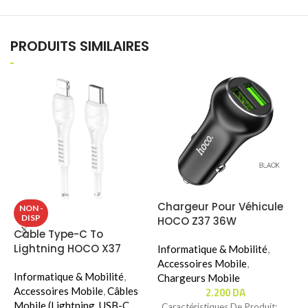
PRODUITS SIMILAIRES
Chargeur Pour Véhicule
K
NON -
DISP
HOCO Z37 36W
G
Cable Type-C To
(
Lightning HOCO X37
Informatique & Mobilité
,
É
Accessoires Mobile
,
K
Informatique & Mobilité
,
Chargeurs Mobile
I
2.200
DA
Accessoires Mobile
,
Câbles
Mobile (Lightning, USB-C,
Caractéristiques De Produit:
K