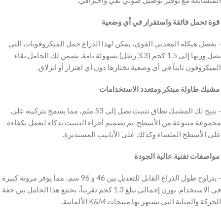
المتشابكة مع توفير توصيل صوتي نقي واحترافي.
‫ قوة تحمل فائقة واستقرار في أي وضعية
‫- بفضل هيكله المعدني القوي، يمكن لهذا الذراع حمل الميكروفونات التي
يصل وزنها إلى 1.5 كجم (3.3 رطل) بسهولة تامة. يضمن لك الحامل بقاء
الميكروفون ثابتاً في أي وضعية تختارها دون أي اهتزاز أو انزلاق.
‫ مشبك طاولة مبتكر ومتعدد الاستخدامات
‫- يتيح لك المشبك نطاق تثبيت يصل إلى 53 ملم، مما يسمح بتركيبه على
مجموعة متنوعة من الأسطح. تم تصميم أجزاء التثبيت بذكاء لتعمل بكفاءة
على الأسطح الملساء وكذلك على الأنابيب المستديرة.
‫ مواصفات تقنية عالية الجودة
‫- يتراوح طول الذراع القابل للتعديل بين 46 و 96 سم، مما يوفر مرونة كبيرة
في الاستخدام. بوزن إجمالي يبلغ 1.3 كجم تقريباً، يجمع هذا الحامل بين خفة
الحركة والمتانة التي تشتهر بها منتجات K&M الألمانية.