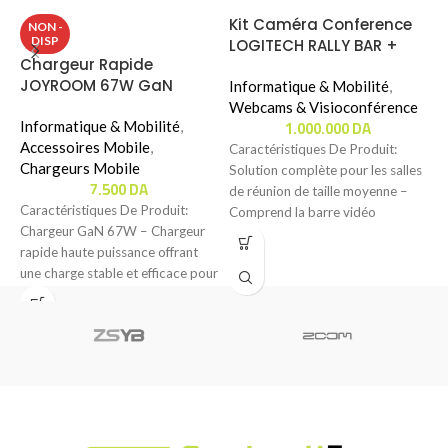
Kit Caméra Conference
NON -
DISP
LOGITECH RALLY BAR +
Chargeur Rapide
L
TAP IP
JOYROOM 67W GaN
S
Informatique & Mobilité
,
ULTRA FAST CHARGER KIT
B
Webcams & Visioconférence
1.000.000
DA
(JR-TCG02)
Informatique & Mobilité
,
I
Accessoires Mobile
,
A
Caractéristiques De Produit:
Chargeurs Mobile
Solution complète pour les salles
7.500
DA
C
de réunion de taille moyenne –
Caractéristiques De Produit:‬‬
M
Comprend la barre vidéo
Chargeur GaN 67W – Chargeur
p
Logitech Rally
rapide haute puissance offrant
d
une charge stable et efficace pour
divers appareils.