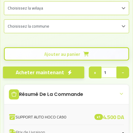
Ajouter au panier
Acheter maintenant
+
−
Résumé De La Commande
4.500
DA
SUPPORT AUTO HOCO CA90
x1
-
Prix de Livraison