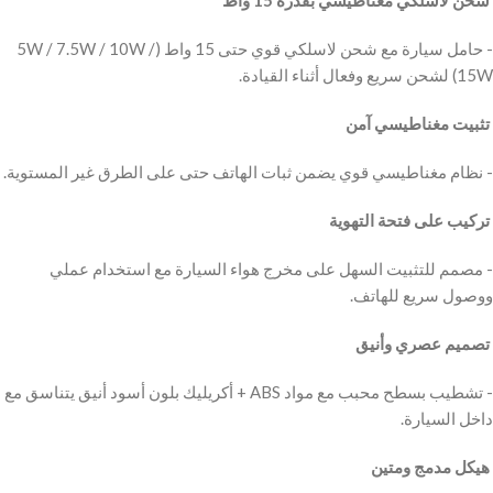
‫ شحن لاسلكي مغناطيسي بقدرة 15 واط
‫- حامل سيارة مع شحن لاسلكي قوي حتى 15 واط (5W / 7.5W / 10W /
15W) لشحن سريع وفعال أثناء القيادة.
‫ تثبيت مغناطيسي آمن
‫- نظام مغناطيسي قوي يضمن ثبات الهاتف حتى على الطرق غير المستوية.
‫ تركيب على فتحة التهوية
‫- مصمم للتثبيت السهل على مخرج هواء السيارة مع استخدام عملي
ووصول سريع للهاتف.
‫ تصميم عصري وأنيق
‫- تشطيب بسطح محبب مع مواد ABS + أكريليك بلون أسود أنيق يتناسق مع
داخل السيارة.
‫ هيكل مدمج ومتين