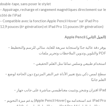
double-tape, sans poser le stylet
– Appairage, recharge et rangement magnétiques directement sur le
côté de l’iPad
– Compatible avec la fonction Apple Pencil Hover¹ sur iPad Pro
12,9 pouces (6ᵉ génération) et iPad Pro 11 pouces (4ᵉ génération)
Apple Pencil (الجيل الثاني)
– يوفر دقة عالية جدًا واستجابة سريعة للغاية، مثالي للرسم والتخطيط
والتلوين وتدوين الملاحظات وتحرير ملفات PDF
– استخدام طبيعي وسلس تمامًا مثل القلم الحقيقي
– سطح لمس ذكي يتيح تغيير الأداة عبر النقر المزدوج دون الحاجة لوضع
القلم جانبًا
– اقتران وشحن وتثبيت مغناطيسي مباشرة على جانب جهاز iPad
– يدعم ميزة التحويم (Apple Pencil Hover) عند استخدامه مع iPad Pro