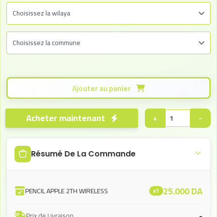
Ajouter au panier
Acheter maintenant
+
−
Résumé De La Commande
25.000
DA
PENCIL APPLE 2TH WIRELESS
x1
-
Prix de Livraison