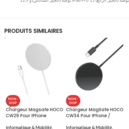
12.9 بوصة (الجيل السادس) و iPad Pro 11 بوصة (الجيل الرابع)
PRODUITS SIMILAIRES
K
NON -
NON -
DISP
DISP
L
Chargeur Magsafe HOCO
Chargeur MagSafe HOCO
T
CW29 Pour IPhone
CW34 Pour IPhone /
I
Apple Watch
W
Informatique & Mobilité
,
Informatique & Mobilité
,