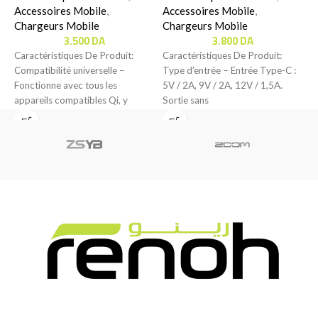
Accessoires Mobile
,
Accessoires Mobile
,
C
Chargeurs Mobile
Chargeurs Mobile
S
3.500
DA
3.800
DA
d
Caractéristiques De Produit:
Caractéristiques De Produit:
C
Compatibilité universelle –
Type d’entrée – Entrée Type-C :
L
Fonctionne avec tous les
5V / 2A, 9V / 2A, 12V / 1,5A.
appareils compatibles Qi, y
Sortie sans
compris une large gamme
d’iPhones, smartphones