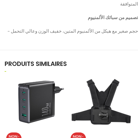
PRODUITS SIMILAIRES
K
NON -
NON -