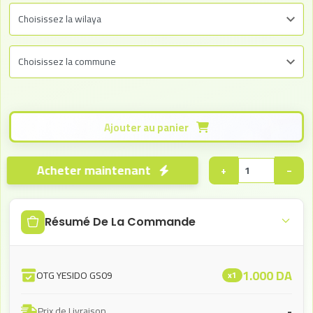
Ajouter au panier
Acheter maintenant
+
−
Résumé De La Commande
1.000
DA
OTG YESIDO GS09
x1
-
Prix de Livraison