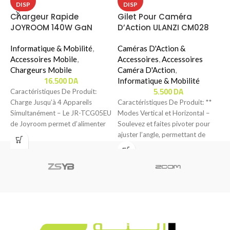
DISP
DISP
L
Chargeur Rapide
Gilet Pour Caméra
T
JOYROOM 140W GaN
D’Action ULANZI CM028
I
ULTRA FAST CHARGER KIT
GO-QUICK II BODY MOUNT
W
Avec Cable 240W (JR-
Informatique & Mobilité
,
Caméras D'Action &
TCG05EU)
Accessoires Mobile
,
Accessoires
,
Accessoires
C
Chargeurs Mobile
Caméra D'Action
,
S
16.500
DA
Informatique & Mobilité
d
5.500
DA
Caractéristiques De Produit:
C
Charge Jusqu’à 4 Appareils
Caractéristiques De Produit: **
L
Simultanément – Le JR-TCG05EU
Modes Vertical et Horizontal –
de Joyroom permet d’alimenter
Soulevez et faites pivoter pour
jusqu’à quatre appareils en même
ajuster l’angle, permettant de
filmer en