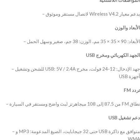
– ‫جهد الإدخال: 12-24 فولت، مخرج USB: 5V / 2.4A للشحن وتشغيل
– ‫متوافق مع ذاكرة USB حتى 32 جيجابايت، الصيغ المدعومة: MP3 و