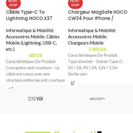
NON -
NON -
DISP
DISP
Cable Type-C To
Chargeur MagSafe HOCO
C
Lightning HOCO X37
CW34 Pour IPhone /
B
Apple Watch
Informatique & Mobilité
,
Informatique & Mobilité
,
I
Accessoires Mobile
,
Câbles
Accessoires Mobile
,
A
Mobile (Lightning, USB-C,
Chargeurs Mobile
C
3.800
DA
etc.)
400
DA
Caractéristiques De Produit:
C
Caractéristiques De Produit:
Type d’entrée – Entrée Type-C :
E
Conception anti-courbure – Le
5V / 2A, 9V / 2A, 12V / 1,5A.
c
câble est conçu avec une
Sortie sans
a
structure renforcée anti-courbure
5
pour offrir une meilleure
résistance