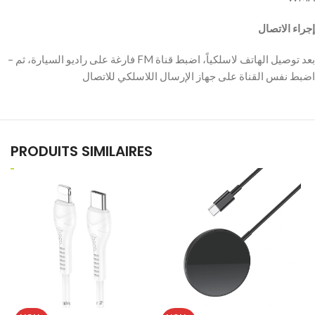
– ‫بعد توصيل الهاتف لاسلكياً، اضبط قناة FM فارغة على راديو السيارة، ثم
PRODUITS SIMILAIRES