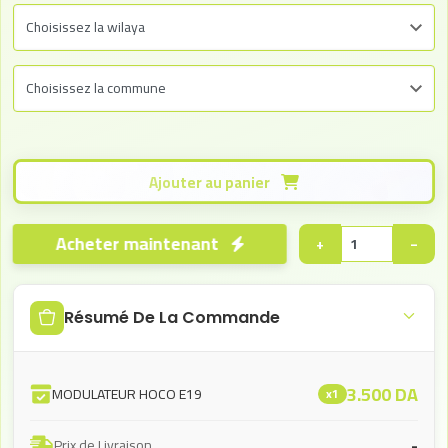
Ajouter au panier
Acheter maintenant
+
−
Résumé De La Commande
3.500
DA
MODULATEUR HOCO E19
x1
-
Prix de Livraison