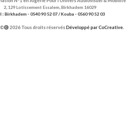
ation N°1 en Algérie Pour l’Univers Audiovisuel & Mobilité
2, 129 Lotissement Essalem, Birkhadem 16029
l : Birkhadem - 0540 90 52 07 / Kouba - 0560 90 52 03
©
2026 Tous droits réservés
Développé par
CoCreative
.