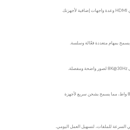
‫- يوفر محور UGREEN USB-C اتصال 6 في 1 مع منفذي HDMI وعدة واجهات إضافية لأجهزتك
‫- يدعم منفذ USB-C PD الشحن pass-through حتى 85 واط، مما يسمح بشحن سريع لأجهزة