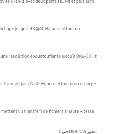
vité 6-en-1 avec deux ports HDMI et plusieurs
affichage jusqu’à 4K@60Hz, permettant un
 une résolution époustouflante jusqu’à 8K@30Hz
ss-through jusqu’à 85W, permettant une recharge
ettent un transfert de fichiers à haute vitesse,
‫ محور USB-C 6 في 1