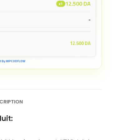
12.500
DA
x1
-
12.500
DA
d By WPCODFLOW
CRIPTION
uit: