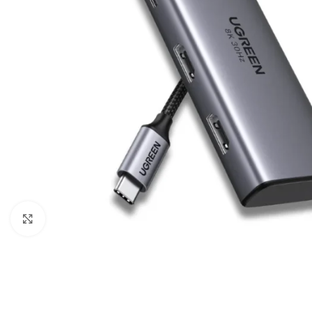
Câbles Video
Click to enlarge