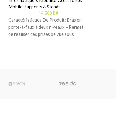
Informatique & Mobilité
,
Accessoires
S
Mobile
,
Supports & Stands
Informatique & Mo
14.500
DA
Mobile
,
Supports 
3.
Caractéristiques De Produit: Bras en
Caractéristiques 
porte-à-faux à deux niveaux – Permet
Magnétique à Vent
de réaliser des prises de vue sous
Profitez – Vous rê
plusieurs angles,
débarrasser du sup