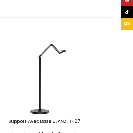
TikTo
Support Avec Base ULANZI TH07
Ventouse Magn
Smartphone JO