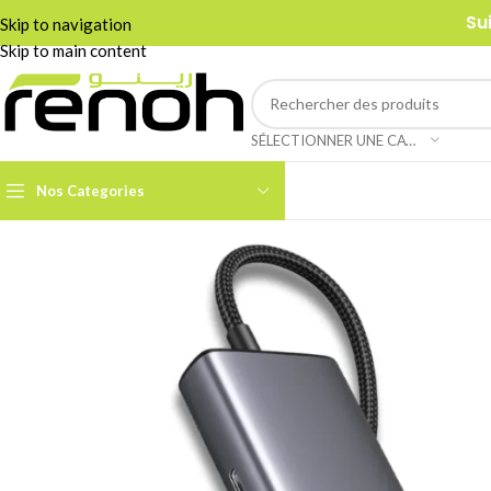
Su
Skip to navigation
Skip to main content
SÉLECTIONNER UNE CATÉGORIE
Nos Categories
Accessoires Caméra PTZ
Boom Arms & Supports À
Table
Câbles et Adaptateurs
Adaptateurs &
Convertisseurs
Cages & Grips Smartphone
Câbles Audio
Cartes de Capture Audio /
Vidéo
Câbles Data & Réseau