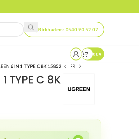
Birkhadem: 0540 90 52 07
Kouba: 0560 90 52 03
0
DA
EN 6 IN 1 TYPE C 8K 15852
 1 TYPE C 8K