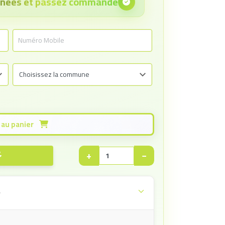
onnées et passez commande
Ajouter au panier
+
−
e