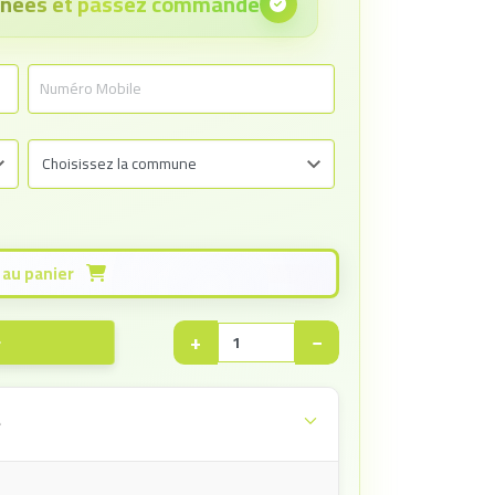
onnées et passez commande
Ajouter au panier
+
−
e