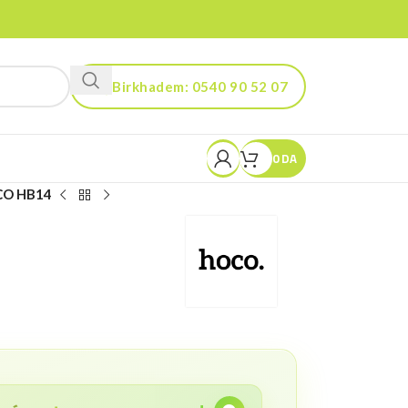
Birkhadem: 0540 90 52 07
Kouba: 0560 90 52 03
0
DA
CO HB14