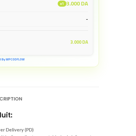
3.000
DA
x1
-
3.000
DA
d By WPCODFLOW
CRIPTION
uit:
r Delivery (PD)