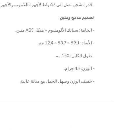
‫- قدرة شحن تصل إلى 67 واط لأجهزة اللابتوب والأجهزة المتوافقة.
‫ تصميم مدمج ومتين
‫- الخامة: سبائك الألومنيوم + هيكل ABS متين.
‫- الأبعاد: 59.1 × 53.7 × 12.4 مم.
‫- طول الكابل: 150 مم.
‫- الوزن: 45 جرام.
‫- خفيف الوزن وسهل الحمل مع متانة عالية.