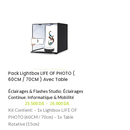
Pack Lightbox LIFE OF PHOTO (
Support Magnét
60CM / 70CM ) Avec Table
DS-01
Rotative Gratuit
Éclairages & Flashes Studio
,
Éclairages
Informatique & Mo
Continue
,
Informatique & Mobilité
Mobile
,
Supports 
23.500
DA
26.000
DA
8.
–
Kit Contient: – 1x Lightbox LIFE OF
Caractéristiques D
PHOTO (60CM / 70cm) – 1x Table
renforcée – Le su
Rotative (15cm)
reste parfaitement