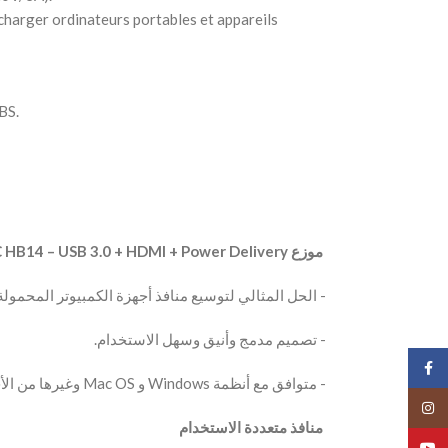
harger ordinateurs portables et appareils
BS.
‫ موزع USB-C HB14 – USB 3.0 + HDMI + Power Delivery
‫- الحل المثالي لتوسيع منافذ أجهزة الكمبيوتر المحمولة المزو
‫- تصميم مدمج وأنيق وسهل الاستخدام.
Face
‫- متوافق مع أنظمة Windows و Mac OS وغيرها من الأجهزة المزودة بمنفذ Type-C.
Insta
‫ منافذ متعددة الاستخدام
YouT