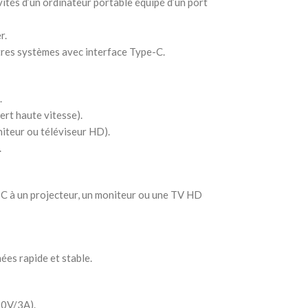
vités d’un ordinateur portable équipé d’un port
r.
res systèmes avec interface Type-C.
.
ert haute vitesse).
iteur ou téléviseur HD).
.
C à un projecteur, un moniteur ou une TV HD
ées rapide et stable.
20V/3A).