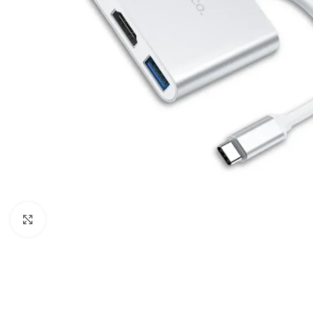
Câbles Video
Click to enlarge