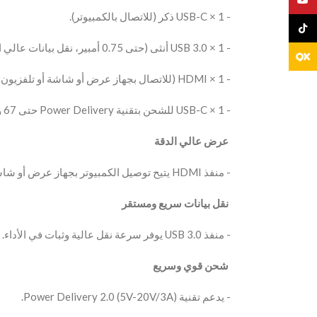
‫- 1 × USB-C ذكر (للاتصال بالكمبيوتر).
TikTo
‫- 1 × USB 3.0 أنثى (حتى 0.75 أمبير، نقل بيانات عالي السرعة).
‫- 1 × HDMI (للاتصال بجهاز عرض أو شاشة أو تلفزيون عالي الدقة).
‫- 1 × USB-C للشحن بتقنية Power Delivery حتى 67 واط.
‫ عرض عالي الدقة
‫- منفذ HDMI يتيح توصيل الكمبيوتر بجهاز عرض أو شاشة أو تلفزيون HD بسهولة.
‫ نقل بيانات سريع ومستقر
‫- منفذ USB 3.0 يوفر سرعة نقل عالية وثبات في الأداء.
‫ شحن قوي وسريع
‫- يدعم تقنية Power Delivery 2.0 (5V-20V/3A).