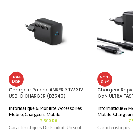
NON -
NON -
DISP
DISP
Chargeur Rapide ANKER 30W 312
Chargeur Rap
USB-C CHARGER (B2640)
GaN ULTRA FAST
TCG02)
Informatique & Mobilité
,
Accessoires
Informatique & Mo
Mobile
,
Chargeurs Mobile
Mobile
,
Chargeur
3.500
DA
7
Caractéristiques De Produit: Un seul
Caractéristiques D