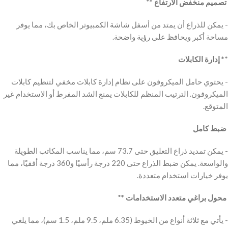
*
‬‫‬‫ تصميم منخفض الارتفاع *
‬‫- يمكن للذراع أن يمتد من أسفل شاشة الكمبيوتر الخاص بك، مما يوفر
إدارة الكابلات *
*
‬‫- يحتوي حامل الميكروفون على نظام إدارة كابلات مخفي لتنظيم كابلات
الميكروفون. الترتيب المنظم للكابلات يمنع الشد المفرط أو الاستخدام غير
المتوقع.
‬‫‬‫ ضبط كامل
‬‫- يمكن تمديد ذراع التعليق حتى 73.7 سم، مما يناسب المكاتب الطويلة
والواسعة. يمكن ضبط الذراع حتى 220 درجة رأسيًا و360 درجة أفقيًا، مما
يوفر خيارات استخدام متعددة.
*
‬‫‬‫ محول براغي متعدد الاستخدامات *
‬‫- يأتي مع ثلاثة أنواع من الخيوط (6.35 ملم، 9.5 ملم، 1.5 سم)، مما يلغي