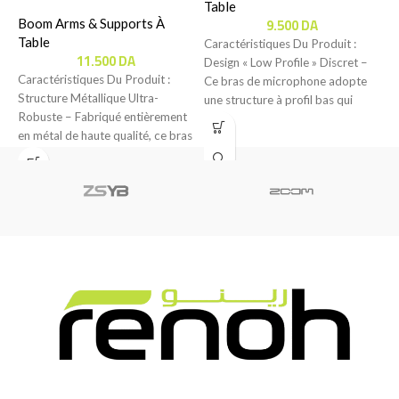
Table
9.500
DA
Boom Arms & Supports À
C
Table
Caractéristiques Du Produit :
P
11.500
DA
Design « Low Profile » Discret –
P
Caractéristiques Du Produit :
Ce bras de microphone adopte
d
Structure Métallique Ultra-
une structure à profil bas qui
u
Robuste – Fabriqué entièrement
en métal de haute qualité, ce bras
de microphone offre