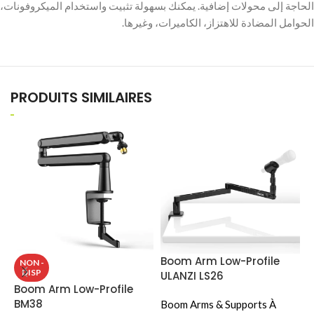
الحاجة إلى محولات إضافية. يمكنك بسهولة تثبيت واستخدام الميكروفونات،
PRODUITS SIMILAIRES
Boom Arm Low-Profile
B
NON -
DISP
ULANZI LS26
Boom Arm Low-Profile
B
BM38
Boom Arms & Supports À
T