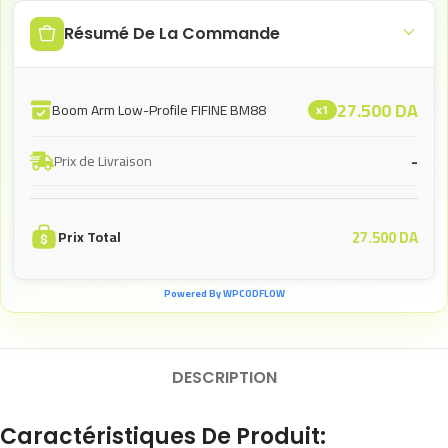
Résumé De La Commande
27.500
DA
Boom Arm Low-Profile FIFINE BM88
x1
-
Prix de Livraison
27.500
DA
Prix Total
Powered By WPCODFLOW
DESCRIPTION
Caractéristiques De Produit: