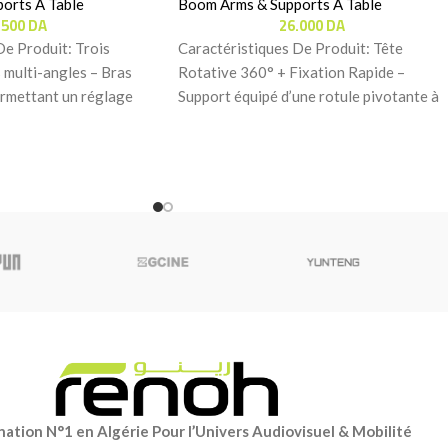
orts À Table
Boom Arms & Supports À Table
.500
DA
26.000
DA
De Produit: Trois
Caractéristiques De Produit: Tête
 multi-angles – Bras
Rotative 360° + Fixation Rapide –
ermettant un réglage
Support équipé d’une rotule pivotante à
 l’angle
360°, d’un système de
ation N°1 en Algérie Pour l’Univers Audiovisuel & Mobilité