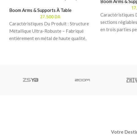
Boom Arms & Supp
17
Boom Arms & Supports À Table
Caractéristiques 
27.500
DA
sections réglables
Caractéristiques Du Produit : Structure
en trois parties p
Métallique Ultra-Robuste – Fabriqué
précis et fluide de
entièrement en métal de haute qualité,
ce bras de microphone offre
Votre Destin