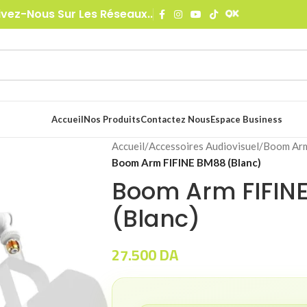
ivez-Nous Sur Les Réseaux..
Accueil
Nos Produits
Contactez Nous
Espace Business
Accueil
/
Accessoires Audiovisuel
/
Boom Arm
Boom Arm FIFINE BM88 (Blanc)
Boom Arm FIFIN
(Blanc)
27.500
DA