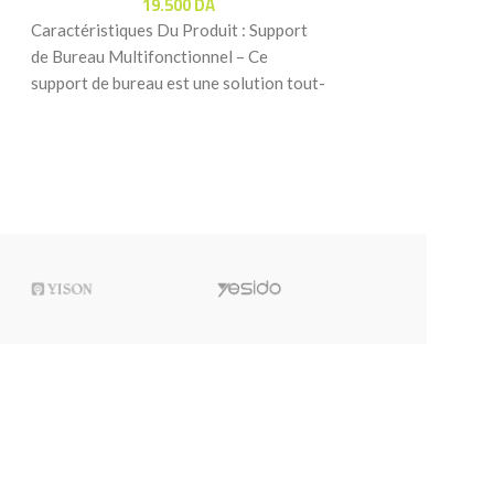
19.500
DA
Magique ULANZ
Caractéristiques Du Produit : Support
MAGIC ARM KIT
de Bureau Multifonctionnel – Ce
Accessoires Audio
support de bureau est une solution tout-
Supports À Table
15
en-un pour les créateurs.
Caractéristiques 
de Charge de 1 kg 
cm (22″) avec pinc