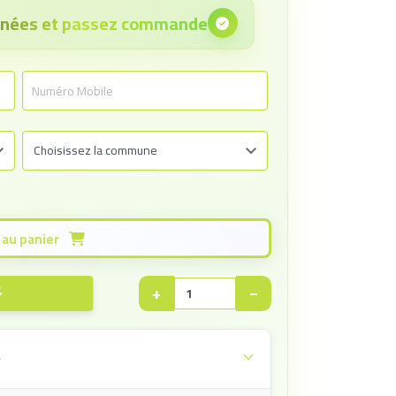
onnées et passez commande
Ajouter au panier
+
−
e