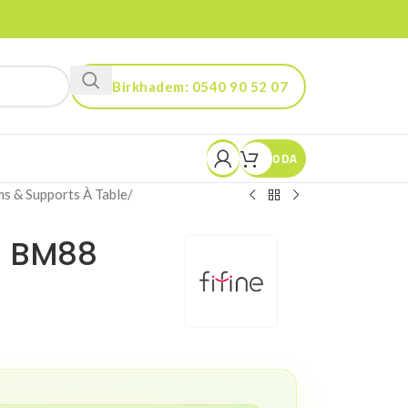
Birkhadem: 0540 90 52 07
Kouba: 0560 90 52 03
0
DA
s & Supports À Table
/
E BM88