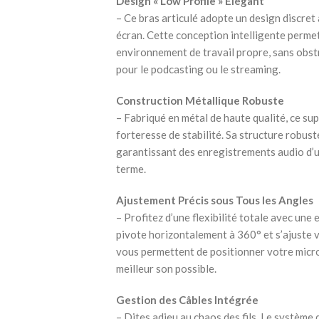
Design « Low Profile » Élégant
– Ce bras articulé adopte un design discret à
écran. Cette conception intelligente permet
environnement de travail propre, sans obstru
pour le podcasting ou le streaming.
Construction Métallique Robuste
– Fabriqué en métal de haute qualité, ce su
forteresse de stabilité. Sa structure robust
garantissant des enregistrements audio d’un
terme.
Ajustement Précis sous Tous les Angles
– Profitez d’une flexibilité totale avec une
pivote horizontalement à 360° et s’ajuste 
vous permettent de positionner votre micro
meilleur son possible.
Gestion des Câbles Intégrée
– Dites adieu au chaos des fils. Le système