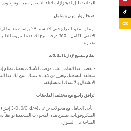
المتانة تقليل الاهتزازات أثناء التسجيل، مما يوفر جودة.
TikTo
‫ ضبط زوايا مرن وشامل
الأفقي الكامل بـ 360 درجة. تتيح لك هذه ال
تختارها.
‫ نظام مدمج لإدارة الكابلات
‫- يقضي هذا الحامل على فوضى الأسلاك بفضل نظام إدا
منطقة التسجيل ويعزز من كفاءة عملك. يتيح لك هذا التنظ
الانشغال بالأسلاك المتشابكة.
‫ توافق واسع مع مختلف الملحقات
‫- يأتي الحا
الميكروفونات. تضمن هذه المحولات المتعددة توافقاً سه
المتاحة في السوق.