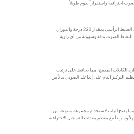
 صوت احترافية واستقراراً يدوم طويلاً
‫- يمكن تمديد الذراع حتى 74 سم (29 بوصة)، مع إمكانية الضبط الرأسي بمقدار 220 درجة والدوران
مرونة العالية التقاط الصوت بدقة وسهولة من أي زاوية
رة الكابلات المدمج، مما يحافظ على ترتيب
يم التركيز التام على إبداعك الصوتي بدلاً من
مل مع محولات براغي (1/4، 3/8، 5/8 إنش) مما يفتح الباب لاستخدام مجموعة متنوعة من
لاً وسريعاً مع معظم معدات التسجيل الاحترافية