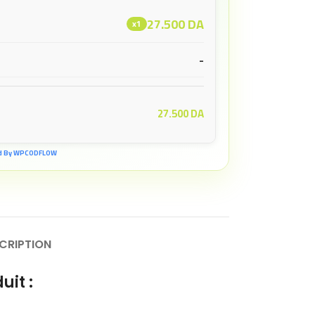
27.500
DA
x1
-
27.500
DA
d By WPCODFLOW
CRIPTION
uit :