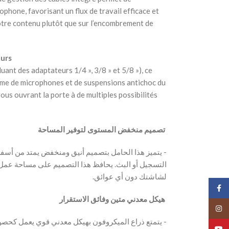
ophone, favorisant un flux de travail efficace et
otre contenu plutôt que sur l’encombrement de
eurs
uant des adaptateurs 1/4 », 3/8 » et 5/8 »), ce
me de microphones et de suspensions antichoc du
ous ouvrant la porte à de multiples possibilités
‫ تصميم منخفض المستوى لتوفير المساحة
‫- يتميز هذا الحامل بتصميم أنيق ومنخفض يمتد من أسف
التسجيل أو البث. يحافظ هذا التصميم على مساحة عمل 
لشاشتك دون أي عوائق.
Face
‫ هيكل معدني متين وفائق الاستقرار
Insta
‫- يتمتع ذراع الميكروفون بهيكل معدني قوي يعمل كح
YouT