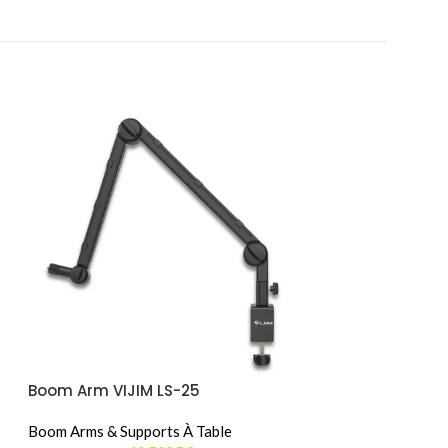
Boom Arm VIJIM LS-25
NEW
Boom Arms & Supports À Table
Kit Super Clam