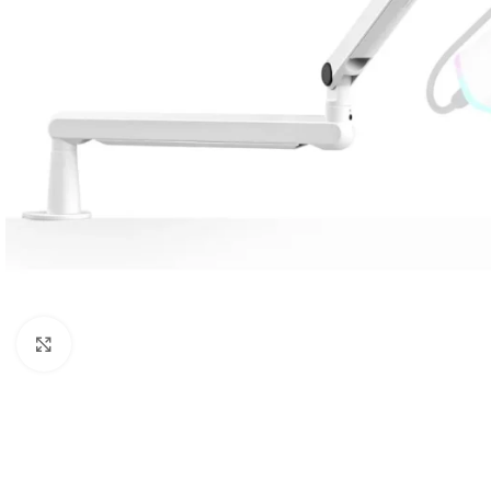
Câbles Video
Click to enlarge