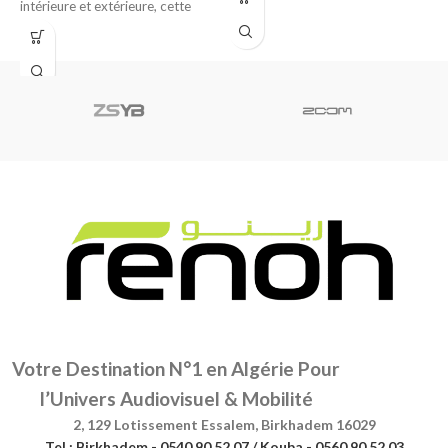
intérieure et extérieure, cette
F
chaise de réalisateur est
8
d
Votre Destination N°1 en Algérie Pour
l’Univers Audiovisuel & Mobilité
2, 129 Lotissement Essalem, Birkhadem 16029
Tel : Birkhadem - 0540 90 52 07 / Kouba - 0560 90 52 03