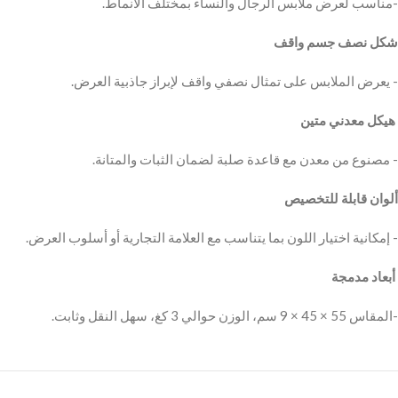
.مناسب لعرض ملابس الرجال والنساء بمختلف الأنماط-
شكل نصف جسم واقف
‬‫- يعرض الملابس على تمثال نصفي واقف لإبراز جاذبية العرض.
‬‫‬‫ هيكل معدني متين
ألوان قابلة للتخصيص
أبعاد مدمجة
.المقاس 55 × 45 × 9 سم، الوزن حوالي 3 كغ، سهل النقل وثابت-