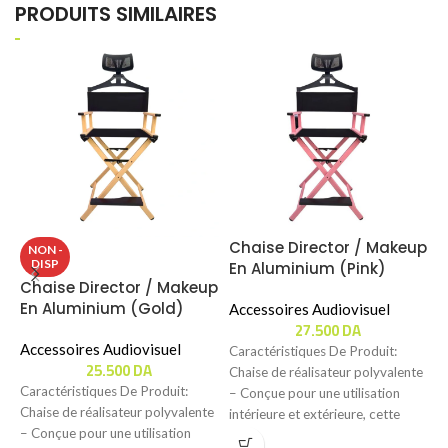
PRODUITS SIMILAIRES
Chaise Director / Makeup
NON -
DISP
En Aluminium (Pink)
Chaise Director / Makeup
D
En Aluminium (Gold)
S
Accessoires Audiovisuel
27.500
DA
(
Accessoires Audiovisuel
S
Caractéristiques De Produit:
25.500
DA
D
Chaise de réalisateur polyvalente
A
Caractéristiques De Produit:
– Conçue pour une utilisation
Chaise de réalisateur polyvalente
intérieure et extérieure, cette
– Conçue pour une utilisation
C
chaise de réalisateur est