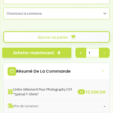
Ajouter au panier
Acheter maintenant
+
−
Résumé De La Commande
Cintre Vêtement Pour Photography C01
15.500
DA
x1
"Spécial T-Shirts"
-
Prix de Livraison