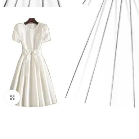
Câbles Video
Click to enlarge