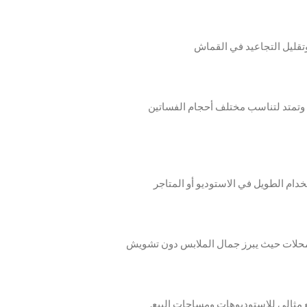
‫-‬الأذرع المصنوعة من الفولاذ المقاوم للصدأ تدور 360° وتمتد لتناسب مختلف أحجام الفساتين