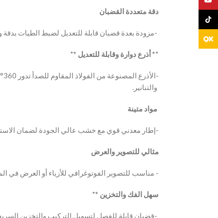
دقة متعددة القضبان
TikTo
‫-‫مزودة بعدة قضبان قابلة للتعديل لضبط الطيات بدقة وتقليل التجاعيد في القماش ‬‬‫‬‫‬‫
*
* أذرع دوارة وقابلة للتعديل *
*
‫‬‫
والتنانير. ‬‬‫‬‫‬‫
مواد متينة ‬‫
إطار معدني قوي مع خشب عالي الجودة لضمان الاستخدام الطويل في الاستوديو أو المتاجر-‬‫‬‫‬‫
مثالي للتصوير والعرض
‫مناسب للتصوير الفوتوغرافي للأزياء أو العرض في المحلات حيث يبرز جمال الملابس دون تشويش ‬ -‬‫‬‫‬‫
*
* سهل الفك والتخزين