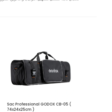
Sac Professional GODOX CB-05 (
Valise Pour Mat
74x24x25cm )
GODOX CB-04 (