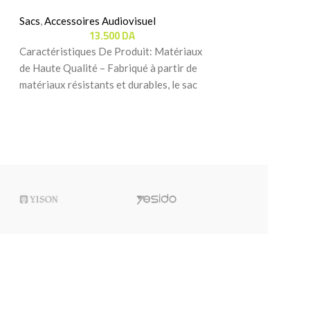
Sacs
,
Accessoires Audiovisuel
Valises & Cases D
13.500
DA
Accessoires Audio
28
Caractéristiques De Produit: Matériaux
Caractéristiques 
de Haute Qualité – Fabriqué à partir de
Compatibilité – C
matériaux résistants et durables, le sac
Smart, Mini Pionee
Godox CB-05
idéal pour transp
lumineux.