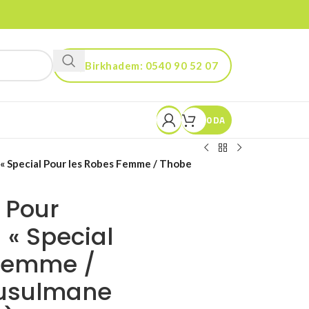
Birkhadem: 0540 90 52 07
Kouba: 0560 90 52 03
0
DA
« Special Pour les Robes Femme / Thobe
 Pour
 « Special
 Femme /
Musulmane