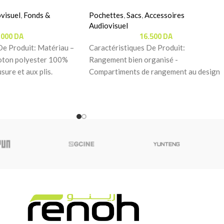
visuel
,
Fonds &
Pochettes
,
Sacs
,
Accessoires
Audiovisuel
.000
DA
16.500
DA
De Produit: Matériau –
Caractéristiques De Produit:
coton polyester 100%
Rangement bien organisé -
usure et aux plis.
Compartiments de rangement au design
unique pour garder votre drone et vos
accessoires bien