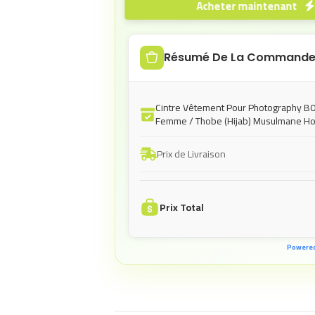
Acheter maintenant
Résumé De La Command
Cintre Vêtement Pour Photography B0
Femme / Thobe (Hijab) Musulmane 
Prix de Livraison
Prix Total
Powere