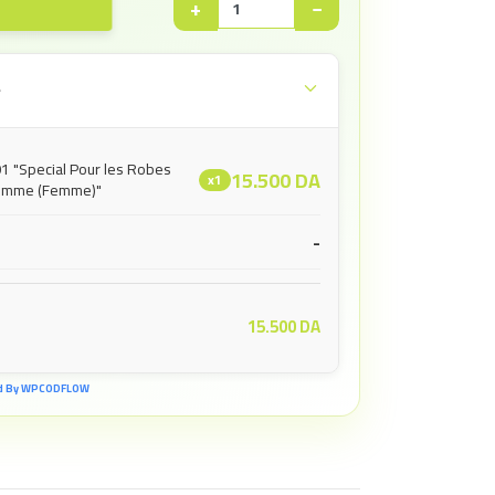
+
−
e
1 "Special Pour les Robes
15.500
DA
x1
Homme (Femme)"
-
15.500
DA
d By WPCODFLOW