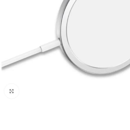
Câbles Video
Click to enlarge