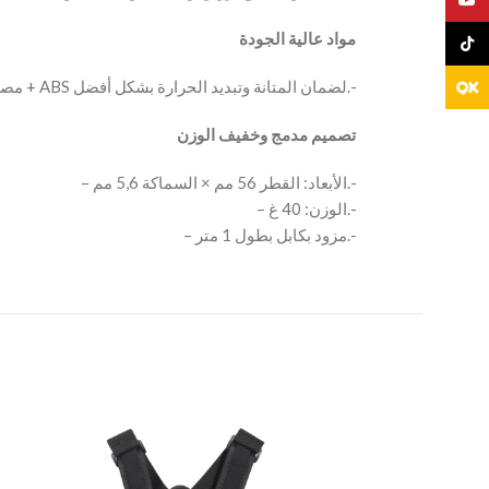
مواد عالية الجودة
TikTo
– مصنوع من سبائك الألمنيوم + ABS لضمان المتانة وتبديد الحرارة بشكل أفضل.-
تصميم مدمج وخفيف الوزن
– الأبعاد: القطر 56 مم × السماكة 5,6 مم.-
– الوزن: 40 غ.-
– مزود بكابل بطول 1 متر.-