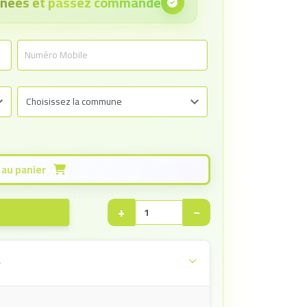
onnées et passez commande
Ajouter au panier
+
−
e