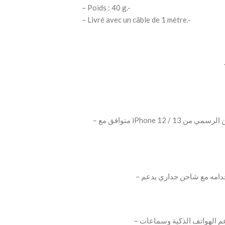
– Poids : 40 g.-
– Livré avec un câble de 1 mètre.-
– متوافق مع iPhone 12 / 13 مع تثبيت مغناطيسي دقيق ودعم عرض أنيميشن الشحن الرسمي من