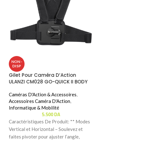
Webcam HD LOG
NON -
720p / 30fps )
DISP
Gilet Pour Caméra D’Action
Informatique & Mo
ULANZI CM028 GO-QUICK II BODY
Visioconférence
MOUNT
9.
Caméras D'Action & Accessoires
,
Caractéristiques 
Accessoires Caméra D'Action
,
Vidéo HD 720p Gr
Informatique & Mobilité
5.500
DA
des appels vidéo 
Caractéristiques De Produit: ** Modes
image
Vertical et Horizontal – Soulevez et
faites pivoter pour ajuster l’angle,