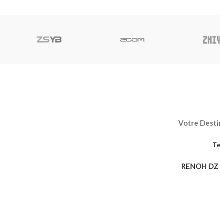
anti-courbure pour offrir une meilleure
smartphones
résistance
Votre Destin
Te
RENOH DZ