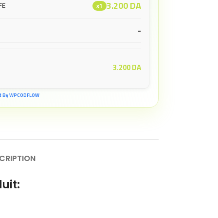
3.200
DA
FE
x1
-
3.200
DA
d By WPCODFLOW
CRIPTION
uit: