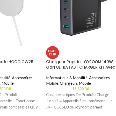
NON -
DISP
safe HOCO CW29
Chargeur Rapide JOYROOM 140W
GaN ULTRA FAST CHARGER KIT Avec
Cable 240W (JR-TCG05EU)
bilité
,
Accessoires
Informatique & Mobilité
,
Accessoires
s Mobile
Mobile
,
Chargeurs Mobile
.500
DA
16.500
DA
De Produit:
Caractéristiques De Produit: Charge
verselle – Fonctionne
Jusqu’à 4 Appareils Simultanément – Le
reils compatibles Qi, y
JR-TCG05EU de Joyroom permet
 gamme d’iPhones,
d’alimenter jusqu’à quatre appareils en