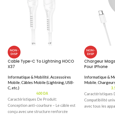
NON -
NON -
DISP
DISP
Cable Type-C To Lightning HOCO
Chargeur Mag
X37
Pour IPhone
Informatique & Mobilité
,
Accessoires
Informatique & Mo
Mobile
,
Câbles Mobile (Lightning, USB-
Mobile
,
Chargeur
3
C, etc.)
400
DA
Caractéristiques 
Caractéristiques De Produit:
Compatibilité uni
Conception anti-courbure – Le câble est
avec tous les appa
conçu avec une structure renforcée
compris une large