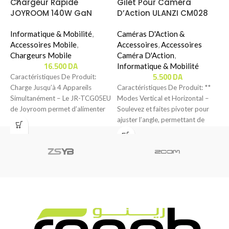
Chargeur Rapide
Gilet Pour Caméra
T
JOYROOM 140W GaN
D’Action ULANZI CM028
I
ULTRA FAST CHARGER KIT
GO-QUICK II BODY MOUNT
W
Avec Cable 240W (JR-
Informatique & Mobilité
,
Caméras D'Action &
TCG05EU)
Accessoires Mobile
,
Accessoires
,
Accessoires
C
Chargeurs Mobile
Caméra D'Action
,
S
16.500
DA
Informatique & Mobilité
d
5.500
DA
Caractéristiques De Produit:
C
Charge Jusqu’à 4 Appareils
Caractéristiques De Produit: **
L
Simultanément – Le JR-TCG05EU
Modes Vertical et Horizontal –
de Joyroom permet d’alimenter
Soulevez et faites pivoter pour
jusqu’à quatre appareils en même
ajuster l’angle, permettant de
filmer en