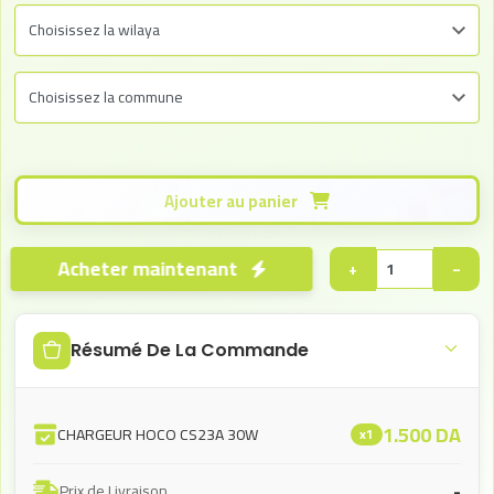
Ajouter au panier
Acheter maintenant
+
−
Résumé De La Commande
1.500
DA
CHARGEUR HOCO CS23A 30W
x1
-
Prix de Livraison