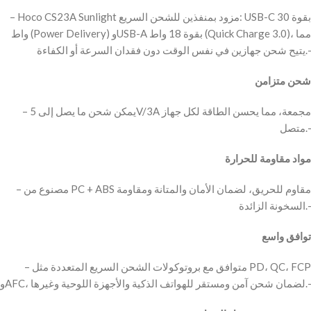
– Hoco CS23A Sunlight مزود بمنفذين للشحن السريع: USB-C بقوة 30
واط (Power Delivery) وUSB-A بقوة 18 واط (Quick Charge 3.0)، مما
يتيح شحن جهازين في نفس الوقت دون فقدان السرعة أو الكفاءة.-
شحن متزامن
– يمكن شحن ما يصل إلى 5V/3A مجمعة، مما يحسن الطاقة لكل جهاز
متصل.-
مواد مقاومة للحرارة
– مصنوع من PC + ABS مقاوم للحريق، لضمان الأمان والمتانة ومقاومة
السخونة الزائدة.-
توافق واسع
– متوافق مع بروتوكولات الشحن السريع المتعددة مثل PD، QC، FCP
وAFC، لضمان شحن آمن ومستقر للهواتف الذكية والأجهزة اللوحية وغيرها.-