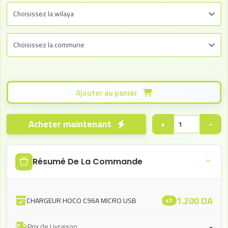
Ajouter au panier
Acheter maintenant
+
−
Résumé De La Commande
1.200
DA
CHARGEUR HOCO C96A MICRO USB
x1
-
Prix de Livraison