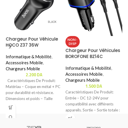
Chargeur Pour Véhicule
NON -
DISP
HOCO Z37 36W
Chargeur Pour Véhicules
C
BOROFONE BZ14C
3
Informatique & Mobilité
,
(
Accessoires Mobile
,
Informatique & Mobilité
,
I
Chargeurs Mobile
2.200
DA
Accessoires Mobile
,
A
Chargeurs Mobile
C
Caractéristiques De Produit:
1.500
DA
Matériau – Coque en métal + PC
Caractéristiques De Produit:
C
pour durabilité et résistance.
Entrée – DC 12-24V pour
s
Dimensions et poids – Taille
compatibilité avec différents
–
appareils. Sortie – Sortie totale :
d
5V / 3A.–
t