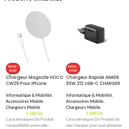
P
NON -
NON -
DISP
DISP
P
Chargeur Magsafe HOCO
Chargeur Rapide ANKER
A
CW29 Pour IPhone
30W 312 USB-C CHARGER
G
É
(B2640)
É
Informatique & Mobilité
,
Informatique & Mobilité
,
I
Accessoires Mobile
,
Accessoires Mobile
,
Chargeurs Mobile
Chargeurs Mobile
K
3.500
DA
3.500
DA
O
Caractéristiques De Produit:
Caractéristiques De Produit: Un
T
Compatibilité universelle –
seul chargeur pour tout alimenter