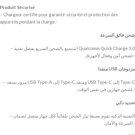
Produit Sécurisé
– Chargeur certifié pour garantir sécurité et protection des
appareils pendant la charge.-
شحن فائق السرعة
– استمتع بالشحن السريع بفضل تقنية Qualcomm Quick Charge 3.0
لشحن آمن وفعال لأجهزتك.-
منفذا USB مزدوجان
– مزود بمنفذ USB Type-A إلى Type-C ومنفذ USB Type-C إلى Type-C
لشحن جهازين في نفس الوقت.-
تحديد ذكي
– التقنية الذكية تقوم بضبط تيار الشحن تلقائياً لكل جهاز متصل لضمان
السرعة والأمان.-