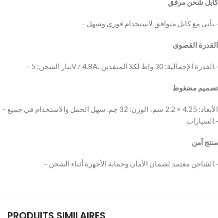
كابل شحن مرفق
– يأتي مع كابل متوافق لاستخدام فوري وسهل.-
القدرة القصوى
– تيار الشحن: 5V / 4.8A، القدرة الإجمالية: 30 واط لكلا المنفذين.-
تصميم مضغوط
– الأبعاد: 4.25 × 2.2 سم، الوزن: 32 جم. سهل الحمل والاستخدام في جميع
السيارات.-
منتج آمن
– الشاحن معتمد لضمان الأمان وحماية الأجهزة أثناء الشحن.-
PRODUITS SIMILAIRES