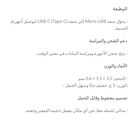
‫ الوظيفة
‫- يحوّل منفذ Micro-USB إلى منفذ USB-C (Type-C) لتوصيل أجهزتك
‫ دعم الشحن والمزامنة
‫ الأبعاد والوزن
‫- الحجم: 2.5 × 1.5 × 0.6 سم
– الوزن: 1 غ، خفيف جدًا وسهل الحمل.‬
‫ تصميم مضغوط وقابل للحمل