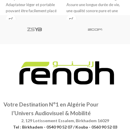
Adaptateur léger et portable
Assure une longue durée de vie,
3
pouvant être facilement placé
une qualité sonore pure et une
d
dans un sac à main,
a
Votre Destination N°1 en Algérie Pour
l’Univers Audiovisuel & Mobilité
2, 129 Lotissement Essalem, Birkhadem 16029
Tel : Birkhadem - 0540 90 52 07 / Kouba - 0560 90 52 03