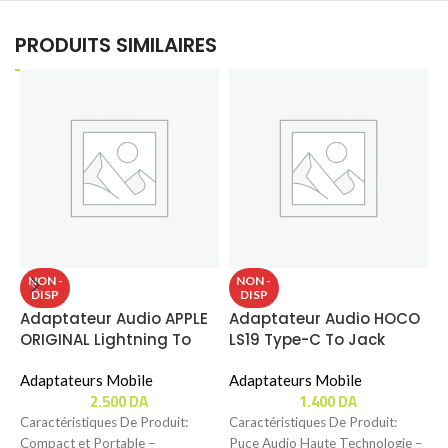
PRODUITS SIMILAIRES
NON -
NON -
DISP
DISP
Adaptateur Audio APPLE
Adaptateur Audio HOCO
A
ORIGINAL Lightning To
LS19 Type-C To Jack
S
Jack (3.5mm) (Sans
(3.5mm) / Type-C
C
Emballage)
Adaptateurs Mobile
Femelle
Adaptateurs Mobile
A
2.500
DA
1.400
DA
Caractéristiques De Produit:
Caractéristiques De Produit:
C
Compact et Portable –
Puce Audio Haute Technologie –
A