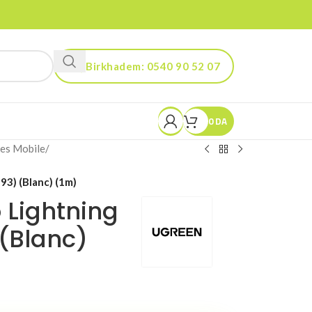
Birkhadem: 0540 90 52 07
Kouba: 0560 90 52 03
0
DA
es Mobile
/
3) (Blanc) (1m)
 Lightning
(Blanc)