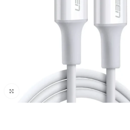
Câbles Video
Click to enlarge