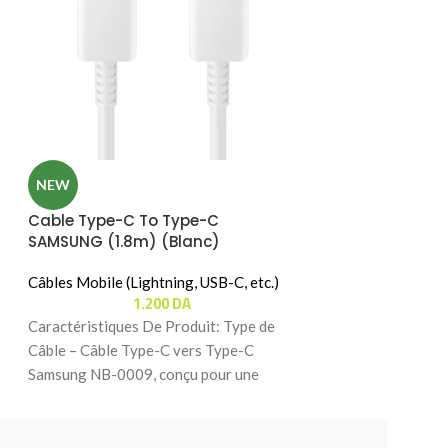
Cable USB 4.0 
NEW
(240W) UGREEN
Cable Type-C To Type-C
Câbles Mobile (Lig
SAMSUNG (1.8m) (Blanc)
Câbles Ordinateur
8.
Câbles Mobile (Lightning, USB-C, etc.)
Caractéristiques 
1.200
DA
de pointe – Profite
Caractéristiques De Produit: Type de
cinématographiqu
Câble – Câble Type-C vers Type-C
DisplayPort 2.1, 
Samsung NB-0009, conçu pour une
connexion rapide et stable