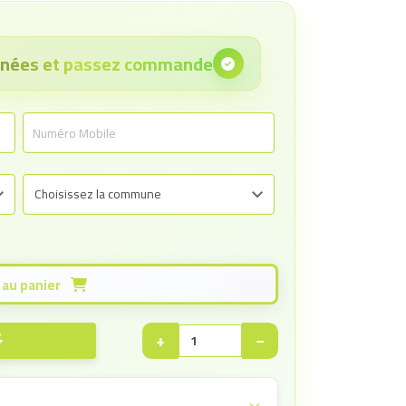
onnées et passez commande
Ajouter au panier
+
−