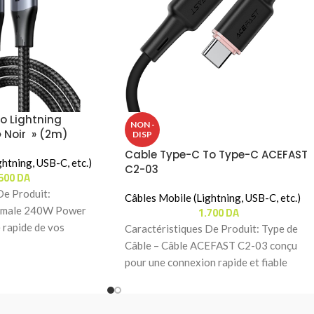
o Lightning
NON -
 Noir » (2m)
DISP
Cable Type-C To Type-C ACEFAST
htning, USB-C, etc.)
C2-03
.500
DA
De Produit:
Câbles Mobile (Lightning, USB-C, etc.)
1.700
DA
ximale 240W Power
 rapide de vos
Caractéristiques De Produit: Type de
bles et smartphones
Câble – Câble ACEFAST C2-03 conçu
pour une connexion rapide et fiable
entre appareils compatibles.