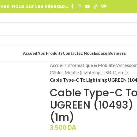
ivez-Nous Sur Les Réseaux..
Accueil
Nos Produits
Contactez Nous
Espace Business
Accueil
/
Informatique & Mobilité
/
Accessoir
Câbles Mobile (Lightning, USB-C, etc.)
/
Cable Type-C To Lightning UGREEN (1049
Cable Type-C To
UGREEN (10493) 
(1m)
3.500
DA