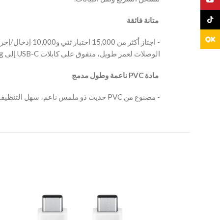
TikTo
‫ متانة فائقة
الوصلات لعمر طويل، متفوق على كابلات USB-C إلى Lightning الأخرى.
‫ مادة PVC ناعمة وطول مدمج
‫- مصنوع من PVC حديث ذو ملمس ناعم، سهل التنظيف، قابل للطي ويسهل حمله في حقيبة أو جيب.