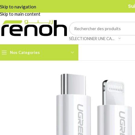
Su
Skip to navigation
Skip to main content
SÉLECTIONNER UNE CATÉGORIE
Nos Categories
Accessoires Caméra PTZ
Boom Arms & Supports À
Table
Câbles et Adaptateurs
Adaptateurs &
Convertisseurs
Cages & Grips Smartphone
Câbles Audio
Cartes de Capture Audio /
Vidéo
Câbles Data & Réseau