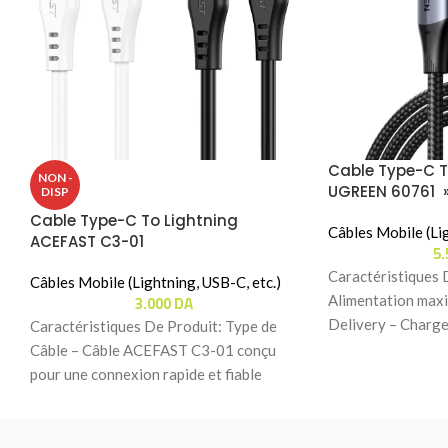
Cable Type-C T
NON -
UGREEN 60761 »
DISP
Cable Type-C To Lightning
Câbles Mobile (Lig
ACEFAST C3-01
5
Caractéristiques 
Câbles Mobile (Lightning, USB-C, etc.)
3.000
DA
Alimentation ma
Delivery – Charge
Caractéristiques De Produit: Type de
ordinateurs porta
Câble – Câble ACEFAST C3-01 conçu
USB-C avec un
pour une connexion rapide et fiable
entre appareils compatibles.