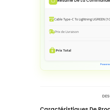
Résumé De La Command
Cable Type-C To Lightning UGREEN (10
Prix de Livraison
Prix Total
Powere
DES
Caractéristiques De Prod