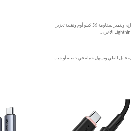
‫- اجتاز أكثر من 15,000 اختبار ثني و10,000 إدخال/إخراج، ويتميز بمقاومة 56 كيلو أوم وتقنية تعزيز