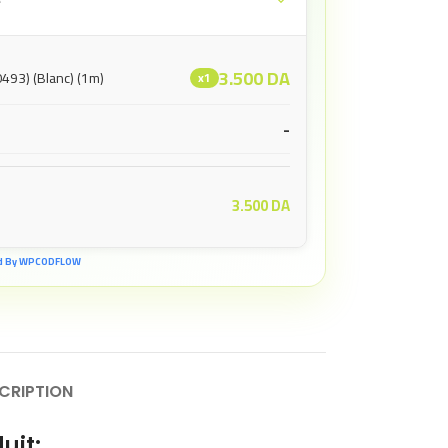
e
3.500
DA
493) (Blanc) (1m)
x1
-
3.500
DA
d By WPCODFLOW
CRIPTION
uit: