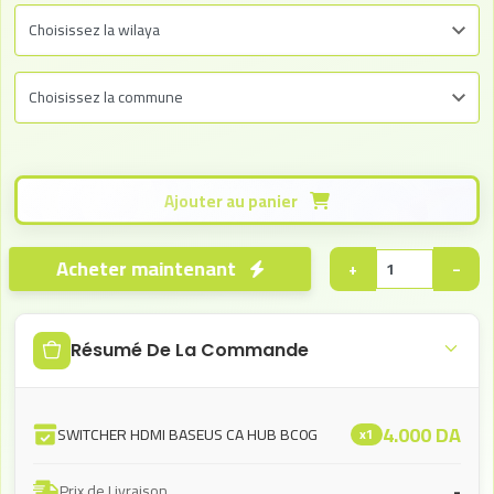
Ajouter au panier
Acheter maintenant
+
−
Résumé De La Commande
4.000
DA
SWITCHER HDMI BASEUS CA HUB BC0G
x1
-
Prix de Livraison