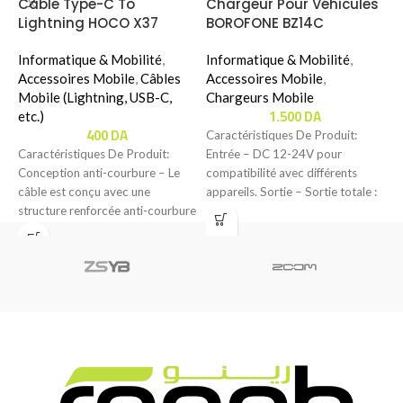
Cable Type-C To
Chargeur Pour Véhicules
T
Lightning HOCO X37
BOROFONE BZ14C
I
W
Informatique & Mobilité
,
Informatique & Mobilité
,
Accessoires Mobile
,
Câbles
Accessoires Mobile
,
C
Mobile (Lightning, USB-C,
Chargeurs Mobile
S
1.500
DA
etc.)
d
400
DA
Caractéristiques De Produit:
C
Caractéristiques De Produit:
Entrée – DC 12-24V pour
L
Conception anti-courbure – Le
compatibilité avec différents
câble est conçu avec une
appareils. Sortie – Sortie totale :
structure renforcée anti-courbure
5V / 3A.–
pour offrir une meilleure
résistance