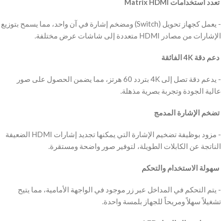
‫ تعدد استخدامات Matrix HDMI
‫- يعمل كجهاز تحويل (Switch) ومضخم إشارة في آن واحد، مما يسمح بتوزيع
الإشارات من مصادر HDMI متعددة إلى شاشات عرض مختلفة.
‫ دعم دقة 4K الفائقة
‫- يدعم دقة تصل إلى 4K بتردد 60 هرتز، مما يضمن الحصول على صور
عالية الجودة وتجربة بصرية مذهلة.
‫ تضخم الإشارة المدمج
‫- مزود بوظيفة تضخيم الإشارة التي يمكنها تجديد إشارات HDMI الضعيفة
الناتجة عن الكابلات الطويلة، لتوفير صور واضحة ومستقرة.
‫ سهولة الاستخدام والتحكم
‫- يتم التحكم في المداخل عبر زر موجود في الواجهة الأمامية، مما يتيح
تشغيلاً سهلاً ومريحاً للجهاز بلمسة واحدة.