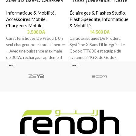
30W 312 USB-C CHARGER
TT600 (UNIVERSAL TOUTE
É
(B2640)
CAMÉRAS)
K
Informatique & Mobilité
,
Éclairages & Flashes Studio
,
I
Accessoires Mobile
,
Flash Speedlite
,
Informatique
Chargeurs Mobile
& Mobilité
K
3.500
DA
14.500
DA
C
Caractéristiques De Produit: Un
Caractéristiques De Produit:
L
seul chargeur pour tout alimenter
Système X Sans Fil Intégré – Le
S
– Avec une puissance maximale
Godox TT600 est équipé du
1
de 30 W, rechargez rapidement
système 2.4G X de Godox,
tous