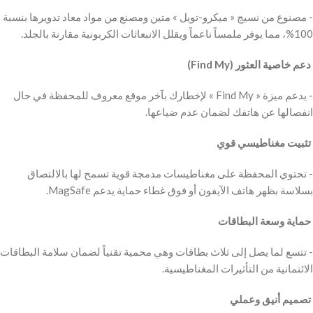
‫- مصنوع من نسيج « ميكرو-تويل » متين ومصنع من مواد معاد تدويرها بنسبة
100%، مما يوفر ملمساً ناعماً ويقلل الانبعاثات الكربونية مقارنة بالجلد.
‫ دعم خاصية العثور (Find My)
‫- يدعم ميزة « Find My » لإخطارك بآخر موقع معروف للمحفظة في حال
انفصالها عن هاتفك لضمان عدم ضياعها.
‫ تثبيت مغناطيسي قوي
‫- تحتوي المحفظة على مغناطيسات مدمجة قوية تسمح لها بالالتصاق
بسلاسة بظهر هاتف الآيفون أو فوق غطاء حماية يدعم MagSafe.
‫ حماية وسعة البطاقات
‫- تتسع لما يصل إلى ثلاث بطاقات وهي محمية تقنياً لضمان سلامة البطاقات
الائتمانية من التأثيرات المغناطيسية.
‫ تصميم أنيق وعملي