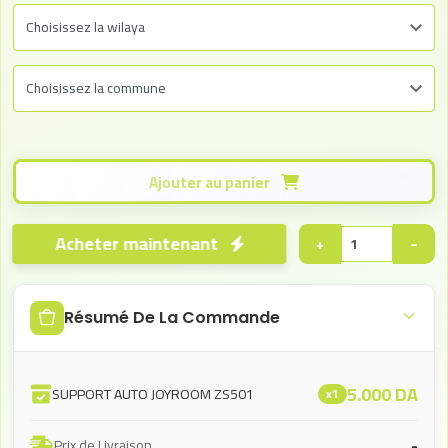
Ajouter au panier
Acheter maintenant
+
−
Résumé De La Commande
5.000
DA
SUPPORT AUTO JOYROOM ZS501
x1
-
Prix de Livraison