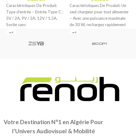
Caractéristiques De Produit:
Caractéristiques De Produit: Un
L
Type d’entrée – Entrée Type-C :
seul chargeur pour tout alimenter
S
5V / 2A, 9V / 2A, 12V / 1,5A.
– Avec une puissance maximale
1
Sortie sans
de 30 W, rechargez rapidement
tous
Votre Destination N°1 en Algérie Pour
l’Univers Audiovisuel & Mobilité