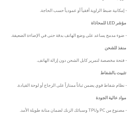
‫ مؤشر LED للمحاذاة
‫ منفذ للشحن
‫ تثبيت بالشفاط
‫ مواد عالية الجودة