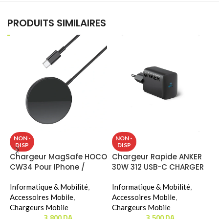
PRODUITS SIMILAIRES
K
NON -
NON -
DISP
DISP
G
Chargeur MagSafe HOCO
Chargeur Rapide ANKER
(
CW34 Pour IPhone /
30W 312 USB-C CHARGER
É
Apple Watch
(B2640)
K
Informatique & Mobilité
,
Informatique & Mobilité
,
I
Accessoires Mobile
,
Accessoires Mobile
,
Chargeurs Mobile
Chargeurs Mobile
K
3.800
DA
3.500
DA
C