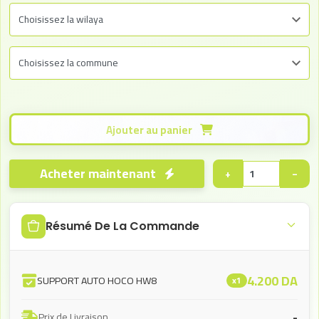
Ajouter au panier
Acheter maintenant
+
−
Résumé De La Commande
4.200
DA
SUPPORT AUTO HOCO HW8
x1
-
Prix de Livraison