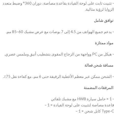
‫- تثبيت ثابت على لوحة القيادة بقاعدة مصاصة، دوران 360° وضبط متعدد
‫ توافق شامل
‫ مواد ممتازة
‫ مسافة شحن فعالة
‫ المرفقات المضمنة
‫- 1 × حامل سيارة HW8 مع مشبك تلقائي
– 1 × قاعدة مصاصة لتثبيت على لوحة القيادة
– 1 × كابل شحن Type-C