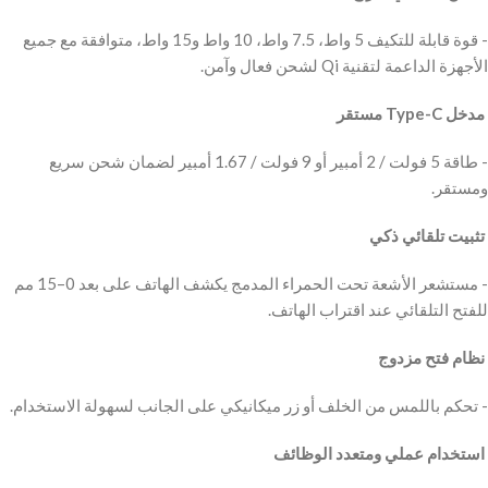
‫- قوة قابلة للتكيف 5 واط، 7.5 واط، 10 واط و15 واط، متوافقة مع جميع
‫ مدخل Type-C مستقر
‫- طاقة 5 فولت / 2 أمبير أو 9 فولت / 1.67 أمبير لضمان شحن سريع
‫ تثبيت تلقائي ذكي
‫- مستشعر الأشعة تحت الحمراء المدمج يكشف الهاتف على بعد 0–15 مم
‫ نظام فتح مزدوج
‫ استخدام عملي ومتعدد الوظائف