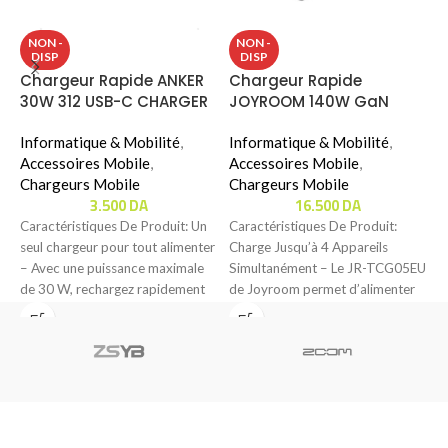
NON -
NON -
DISP
DISP
Chargeur Rapide ANKER
Chargeur Rapide
F
30W 312 USB-C CHARGER
JOYROOM 140W GaN
T
(B2640)
ULTRA FAST CHARGER KIT
C
Informatique & Mobilité
,
Avec Cable 240W (JR-
Informatique & Mobilité
,
É
Accessoires Mobile
,
TCG05EU)
Accessoires Mobile
,
F
Chargeurs Mobile
Chargeurs Mobile
&
3.500
DA
16.500
DA
Caractéristiques De Produit: Un
Caractéristiques De Produit:
C
seul chargeur pour tout alimenter
Charge Jusqu’à 4 Appareils
S
– Avec une puissance maximale
Simultanément – Le JR-TCG05EU
G
de 30 W, rechargez rapidement
de Joyroom permet d’alimenter
s
tous
jusqu’à quatre appareils en même