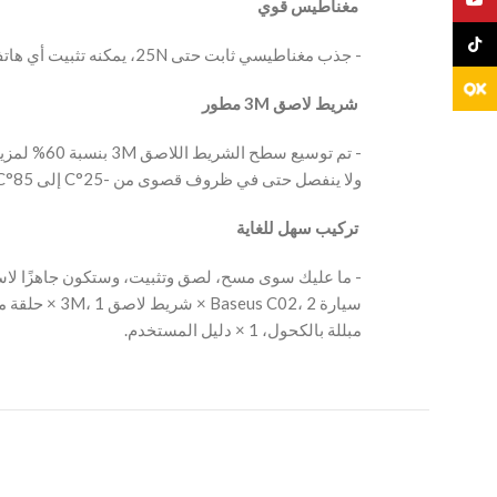
‫ مغناطيس قوي
TikTo
‫- جذب مغناطيسي ثابت حتى 25N، يمكنه تثبيت أي هاتف بإحكام، حتى عند القيادة على طرق وعرة.
‫ شريط لاصق 3M مطور
ولا ينفصل حتى في ظروف قصوى من -25°C إلى 85°C ويأتي مع لوحة لاصقة بديلة.
‫ تركيب سهل للغاية
مبللة بالكحول، 1 × دليل المستخدم.