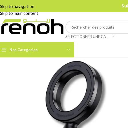
Su
Skip to navigation
Skip to main content
SÉLECTIONNER UNE CATÉGORIE
Nos Categories
Accessoires Caméra PTZ
Boom Arms & Supports À
Table
Câbles et Adaptateurs
Adaptateurs &
Convertisseurs
Cages & Grips Smartphone
Câbles Audio
Cartes de Capture Audio /
Vidéo
Câbles Data & Réseau