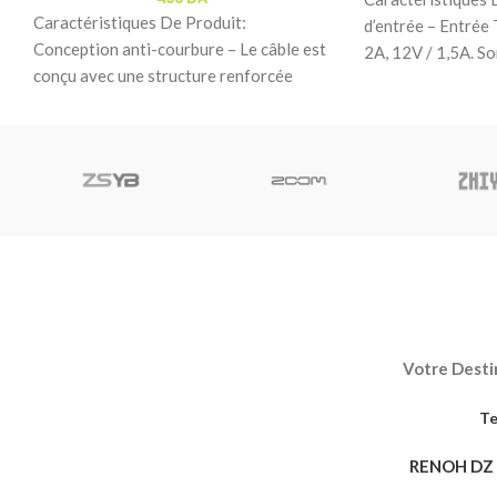
Caractéristiques De Produit:
d’entrée – Entrée 
Conception anti-courbure – Le câble est
2A, 12V / 1,5A. So
conçu avec une structure renforcée
anti-courbure pour offrir une meilleure
résistance
Votre Destin
Te
RENOH DZ