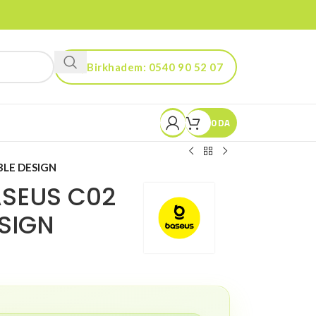
Birkhadem: 0540 90 52 07
Kouba: 0560 90 52 03
0
DA
LE DESIGN
ASEUS C02
SIGN