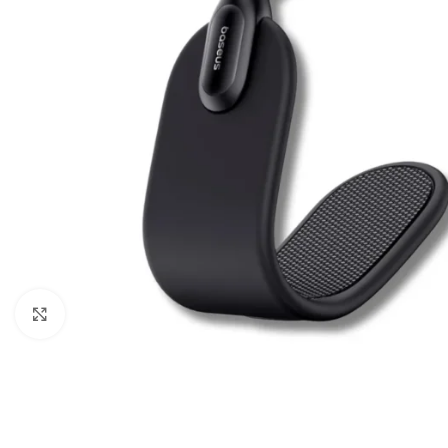
Câbles Video
Click to enlarge