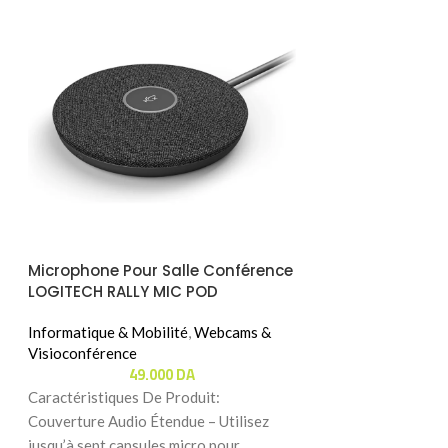
Microphone Pour Salle Conférence
Smart Webcam 
LOGITECH RALLY MIC POD
COMBO ( Avec La
(Compatible Avec RALLY BAR)
Informatique & Mobilité
,
Webcams &
Informatique & Mo
Visioconférence
Visioconférence
49.000
DA
65
Caractéristiques De Produit:
Caractéristiques
Couverture Audio Étendue – Utilisez
4K & Capteur 50 M
jusqu’à sept capsules micro pour
véritable 4K à 30 