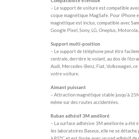
Compatibilité étendue
– Le support de voiture est compatible av
coque magnétique MagSafe. Pour iPhone et 
magnétique est inclus, compatible avec Sam
Google Pixel, Sony, LG, Oneplus, Motorola,
Support multi-position
– Le support de téléphone peut être facilem
centrale, derrière le volant, au dos de l’écr
Audi, Mercedes-Benz, Fiat, Volkswagen, ce s
votre voiture.
Aimant puissant
– Attraction magnétique stable jusqu’à 25
même sur des routes accidentées.
Ruban adhésif 3M amélioré
– La surface adhésive 3M améliorée a été él
les laboratoires Baseus, elle ne se détach
à 85°C et est livrée avec un pad adhésif d