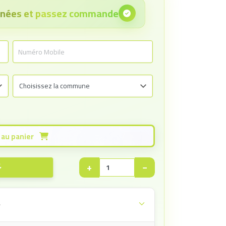
onnées et passez commande
Ajouter au panier
+
−
e