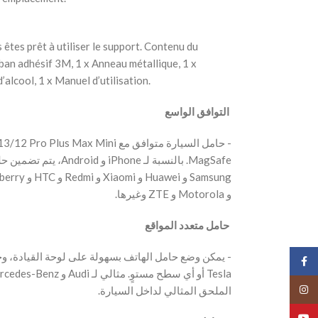
ous êtes prêt à utiliser le support. Contenu du
ban adhésif 3M, 1 x Anneau métallique, 1 x
alcool, 1 x Manuel d’utilisation.
‫ التوافق الواسع
يتم تضمين حلقة معدنية 
و Motorola و ZTE وغيرها.
‫ حامل متعدد المواقع
‫- يمكن وضع حامل الهاتف بسهولة على لوحة القيادة، 
Face
Insta
الملحق المثالي لداخل السيارة.
YouT