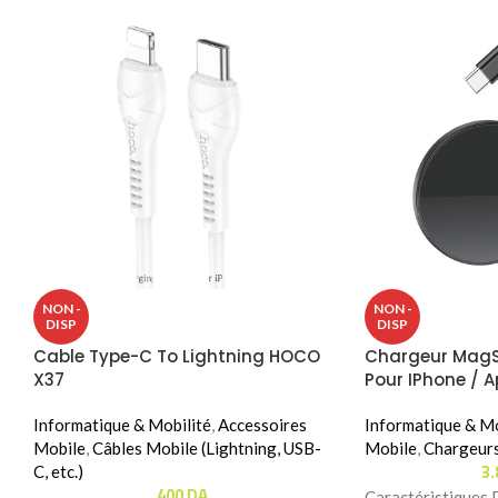
NON -
NON -
DISP
DISP
Cable Type-C To Lightning HOCO
Chargeur Mag
X37
Pour IPhone / 
Informatique & Mobilité
,
Accessoires
Informatique & Mo
Mobile
,
Câbles Mobile (Lightning, USB-
Mobile
,
Chargeur
3
C, etc.)
400
DA
Caractéristiques 