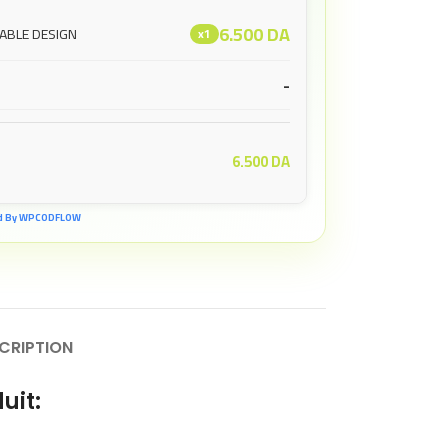
6.500
DA
ABLE DESIGN
x1
-
6.500
DA
d By WPCODFLOW
CRIPTION
uit: