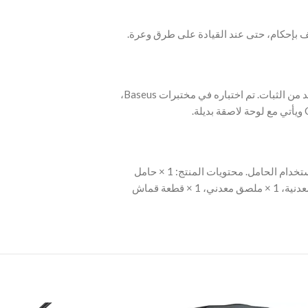
‫- تم توسيع سطح الشريط اللاصق 3M بنسبة 60% لمزيد من الثبات. تم اختباره في مختبرات Baseus،
‫- ما عليك سوى مسح، لصق وتثبيت، وستكون جاهزًا لاستخدام الحامل. محتويات المنتج: 1 × حامل
سيارة Baseus C02، 2 × شريط لاصق 3M، 1 × حلقة معدنية، 1 × ملصق معدني، 1 × قطعة قماش