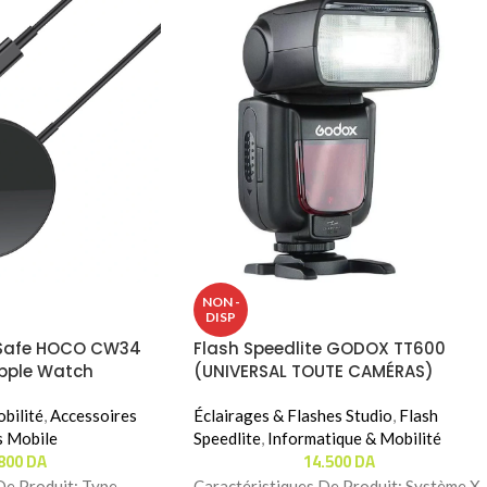
NON -
DISP
Safe HOCO CW34
Flash Speedlite GODOX TT600
Apple Watch
(UNIVERSAL TOUTE CAMÉRAS)
bilité
,
Accessoires
Éclairages & Flashes Studio
,
Flash
s Mobile
Speedlite
,
Informatique & Mobilité
.800
DA
14.500
DA
De Produit: Type
Caractéristiques De Produit: Système X