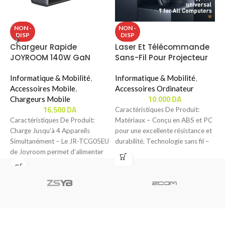
P
NON -
NON -
DISP
DISP
P
Chargeur Rapide
Laser Et Télécommande
A
JOYROOM 140W GaN
Sans-Fil Pour Projecteur
G
É
ULTRA FAST CHARGER KIT
BASEUS WKCD010013 VERT
É
Avec Cable 240W (JR-
Informatique & Mobilité
,
Informatique & Mobilité
,
I
TCG05EU)
Accessoires Mobile
,
Accessoires Ordinateur
10.000
DA
Chargeurs Mobile
K
16.500
DA
Caractéristiques De Produit:
O
Caractéristiques De Produit:
Matériaux – Conçu en ABS et PC
T
Charge Jusqu’à 4 Appareils
pour une excellente résistance et
Simultanément – Le JR-TCG05EU
durabilité. Technologie sans fil –
de Joyroom permet d’alimenter
jusqu’à quatre appareils en même