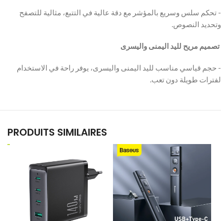
‫- تحكم سلس وسريع بالمؤشر مع دقة عالية في التتبع، مثالية للتصفح
وتحديد النصوص.
‫ تصميم مريح لليد اليمنى واليسرى
‫- حجم قياسي مناسب لليد اليمنى واليسرى، يوفر راحة في الاستخدام
لفترات طويلة دون تعب.
PRODUITS SIMILAIRES