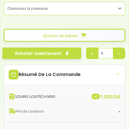
Ajouter au panier
Acheter maintenant
+
−
Résumé De La Commande
1.500
DA
SOURIS LOGITECH M90
x1
-
Prix de Livraison