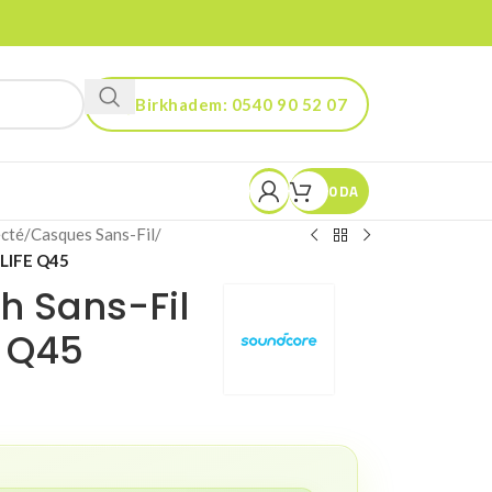
Birkhadem: 0540 90 52 07
Kouba: 0560 90 52 03
0
DA
cté
/
Casques Sans-Fil
/
LIFE Q45
h Sans-Fil
 Q45