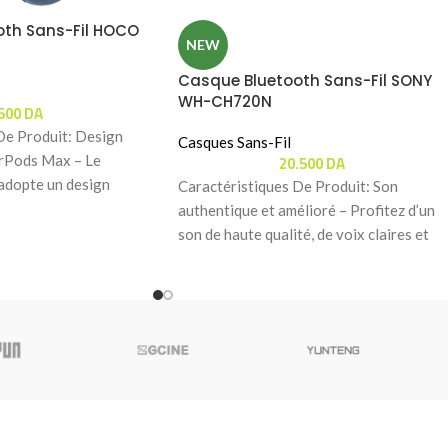
oth Sans-Fil HOCO
NEW
Casque Bluetooth Sans-Fil SONY
WH-CH720N
.500
DA
De Produit: Design
Casques Sans-Fil
20.500
DA
irPods Max – Le
opte un design
Caractéristiques De Produit: Son
 inspiré
authentique et amélioré – Profitez d’un
son de haute qualité, de voix claires et
d’une acoustique