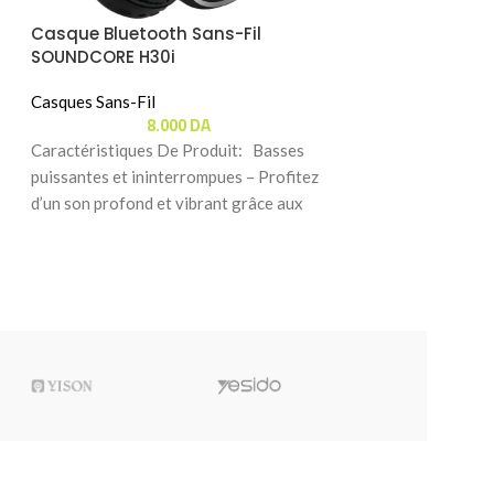
Casque Bluetooth Sans-Fil
NON -
SOUNDCORE H30i
DISP
Casque Monitor
Casques Sans-Fil
AUDIO-TECHNIC
8.000
DA
Caractéristiques De Produit: Basses
Casques & Moniteu
puissantes et ininterrompues – Profitez
Casques Sans-Fil
59
d’un son profond et vibrant grâce aux
Caractéristiques 
haut-parleurs de 40
Acclamé par la Cri
fil offre la même
que les