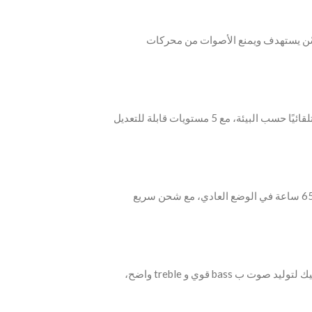
 إلى 98٪ بفضل نظام محسّن يستهدف ويمنع الأصوات من محركات
‫- يقوم النظام باختيار مستوى إلغاء الضوضاء المناسب تلقائيًا حسب البيئة، مع 5 مستويات قابلة للتعديل
‫- حتى 50 ساعة من البطارية في وضع إلغاء الضوضاء و65 ساعة في الوضع العادي، مع شحن سريع
‫- سماعات 40 مم مع غشاء مزدوج من الحرير والسيراميك لتوليد صوت ب bass قوي و treble واضح،