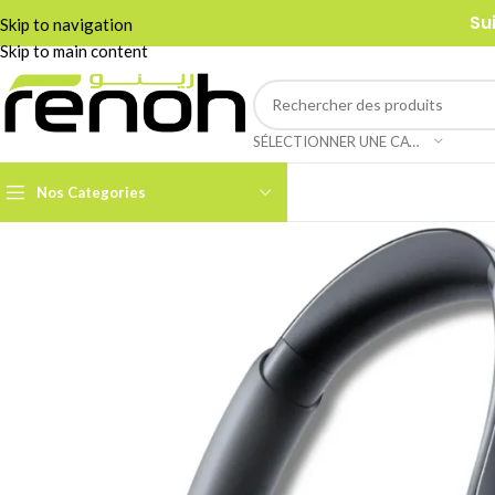
Su
Skip to navigation
Skip to main content
SÉLECTIONNER UNE CATÉGORIE
Nos Categories
Accessoires Caméra PTZ
Boom Arms & Supports À
Table
Câbles et Adaptateurs
Adaptateurs &
Convertisseurs
Cages & Grips Smartphone
Câbles Audio
Cartes de Capture Audio /
Vidéo
Câbles Data & Réseau