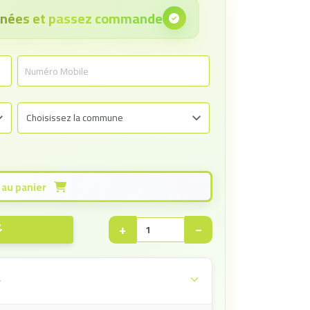
onnées et passez commande
Ajouter au panier
+
−
e