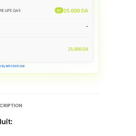
25.000
DA
RE LIFE Q45
x1
-
25.000
DA
d By WPCODFLOW
CRIPTION
uit: