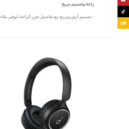
TikTo
‫- تصميم أنيق ومريح مع تفاصيل تعزز الراحة لتوفير ملاءم