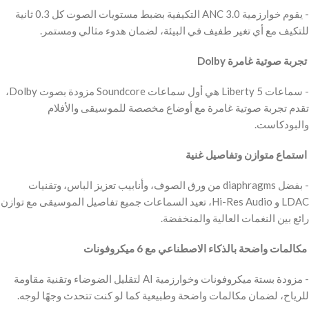
‫- يقوم خوارزمية ANC 3.0 التكيفية بضبط مستويات الصوت كل 0.3 ثانية
للتكيف مع أي تغير طفيف في البيئة، لضمان هدوء مثالي ومستمر.
‫ تجربة صوتية غامرة Dolby
‫- سماعات Liberty 5 هي أول سماعات Soundcore مزودة بصوت Dolby،
تقدم تجربة صوتية غامرة مع أوضاع مخصصة للموسيقى والأفلام
والبودكاست.
‫ استماع متوازن وتفاصيل غنية
‫- بفضل diaphragms من ورق الصوف، وأنابيب تعزيز الباس، وتقنيات
LDAC و Hi-Res Audio، تعيد السماعات جميع تفاصيل الموسيقى مع توازن
رائع بين النغمات العالية والمنخفضة.
‫ مكالمات واضحة بالذكاء الاصطناعي مع 6 ميكروفونات
‫- مزودة بستة ميكروفونات وخوارزمية AI لتقليل الضوضاء وتقنية مقاومة
للرياح، لضمان مكالمات واضحة وطبيعية كما لو كنت تتحدث وجهًا لوجه.