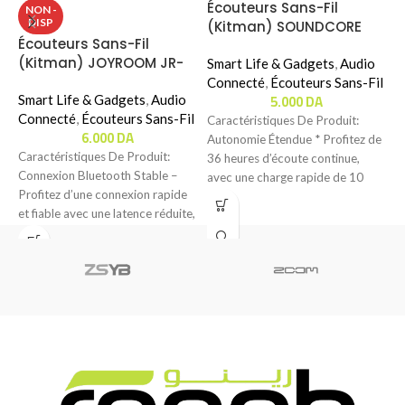
Écouteurs Sans-Fil
NON -
DISP
(Kitman) SOUNDCORE
Écouteurs Sans-Fil
É
K20i
(Kitman) JOYROOM JR-
M
Smart Life & Gadgets
,
Audio
BB3
X
Connecté
,
Écouteurs Sans-Fil
5.000
DA
Smart Life & Gadgets
,
Audio
C
C
Connecté
,
Écouteurs Sans-Fil
E
É
Caractéristiques De Produit:
6.000
DA
Autonomie Étendue * Profitez de
Caractéristiques De Produit:
C
36 heures d’écoute continue,
Connexion Bluetooth Stable –
C
avec une charge rapide de 10
Profitez d’une connexion rapide
(
minutes offrant
et fiable avec une latence réduite,
i
idéale pour la
s
P