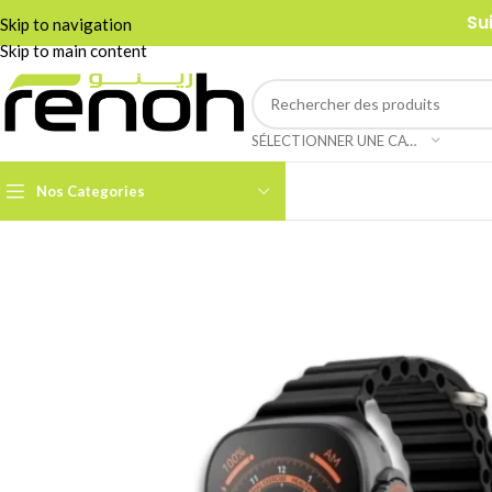
Su
Skip to navigation
Skip to main content
SÉLECTIONNER UNE CATÉGORIE
Nos Categories
Accessoires Caméra PTZ
Boom Arms & Supports À
Table
Câbles et Adaptateurs
Adaptateurs &
Convertisseurs
Cages & Grips Smartphone
Câbles Audio
Cartes de Capture Audio /
Vidéo
Câbles Data & Réseau