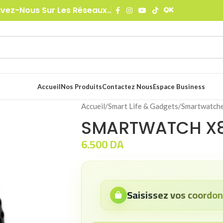
ivez-Nous Sur Les Réseaux..
Accueil
Nos Produits
Contactez Nous
Espace Business
Accueil
/
Smart Life & Gadgets
/
Smartwatch
SMARTWATCH X8
6.500
DA
Saisissez vos coord