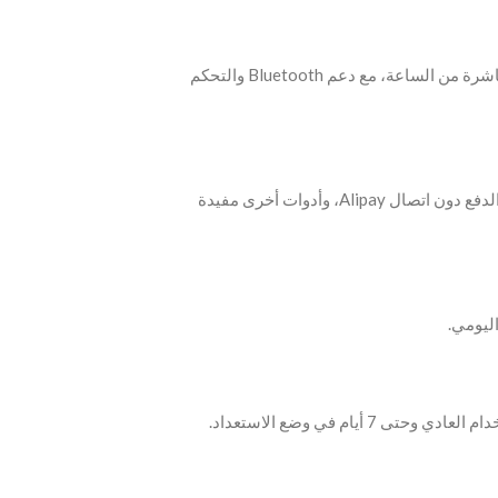
‫- مكبر صوت وميكروفون مدمجان لإجراء المكالمات مباشرة من الساعة، مع دعم Bluetooth والتحكم
‫- تذكير بالجلوس الطويل، الطقس، البحث عن الهاتف، الدفع دون اتصال Alipay، وأدوات أخرى مفيدة
ليومي.