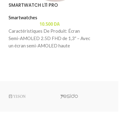
SMARTWATCH L11 PRO
-8%
Smartwatches
Smartwatch MIB
10.500
DA
Disponible Sur 
Caractéristiques De Produit: Écran
Semi-AMOLED 2.5D FHD de 1,3″ – Avec
Smart Life & Gadg
11
un écran semi-AMOLED haute
Caractéristiques 
résolution de 1,3″ (360×360), la
Santé Complète – 
la fréquence cardi
d’oxygène, du stre