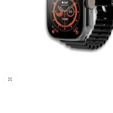
Câbles Video
Click to enlarge