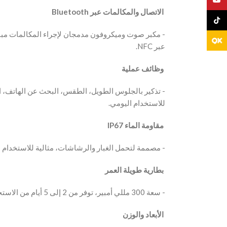
‫ الاتصال والمكالمات عبر Bluetooth
TikTo
عبر NFC.
‫ وظائف عملية
للاستخدام اليومي.
‫ مقاومة الماء IP67
‫- مصممة لتحمل الغبار والرشاشات، مثالية للاستخدام ا
‫ بطارية طويلة العمر
‫- سعة 300 مللي أمبير، توفر من 2 إلى 5 أيام من الاستخدام العادي وحتى 7 أيام في وضع الاستعداد.
‫ الأبعاد والوزن