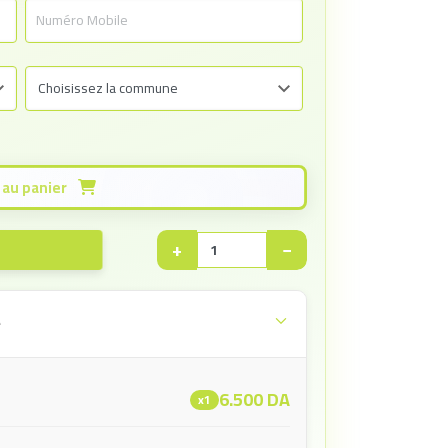
Ajouter au panier
+
−
e
6.500
DA
x1