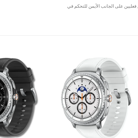
مم ووزن حوالي 50 جم، مع زرين فعليين على الجانب الأيمن للتحكم في