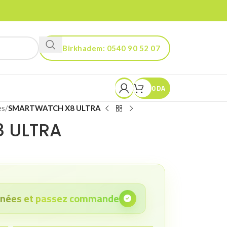
Birkhadem: 0540 90 52 07
Kouba: 0560 90 52 03
0
DA
es
/
SMARTWATCH X8 ULTRA
 ULTRA
onnées et passez commande