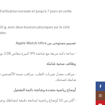
utilisation normale et jusqu’à 7 jours en veille.
0 g, avec deux boutons physiques sur le côté
ales.
‫ تصميم مستوحى من Apple Watch Ultra
‫- ساعة ذكية مربعة مع شاشة IPS كبيرة مقاس 2.08 بوصة، أنيقة وعصرية، مناسبة للرجال والنساء.
‫ وظائف صحية شاملة
شاملة لصحتك.
Face
‫ أوضاع رياضية متعددة وشاشة دائمة التشغيل
Insta
‫- أكثر من 10 أوضاع رياضية لمتابعة دقيقة لنشاطك وعرض دائم لعرض الوقت والبيانات بسرعة.
YouT