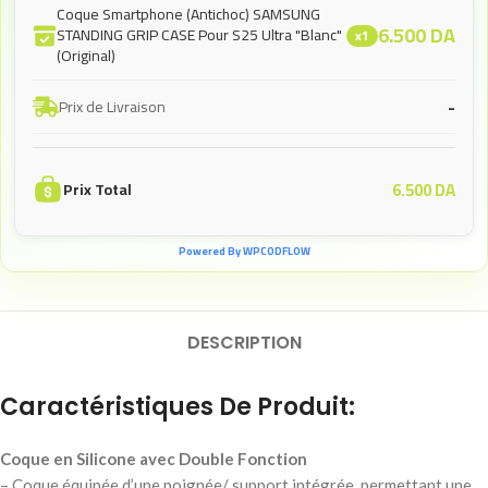
Coque Smartphone (Antichoc) SAMSUNG
6.500
DA
STANDING GRIP CASE Pour S25 Ultra "Blanc"
x1
(Original)
-
Prix de Livraison
6.500
DA
Prix Total
Powered By WPCODFLOW
DESCRIPTION
Caractéristiques De Produit:
Coque en Silicone avec Double Fonction
– Coque équipée d’une poignée/ support intégrée, permettant une