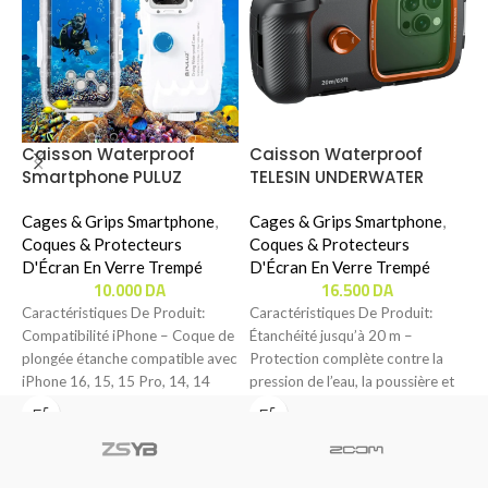
Caisson Waterproof
Caisson Waterproof
C
Smartphone PULUZ
TELESIN UNDERWATER
(
DIVING WATERPROOF
DIVING PHONE CASE ( P4-
C
CASE ( 40m )( Pour
Cages & Grips Smartphone
,
WTP-06 ) ( UNIVERSAL )
Cages & Grips Smartphone
,
A
C
IPhone 11 Pro Max / 12 Pro
Coques & Protecteurs
Coques & Protecteurs
(
D
Max / 13 Pro Max / 14 Plus
D'Écran En Verre Trempé
D'Écran En Verre Trempé
10.000
DA
16.500
DA
/ 14 Pro Max / 15 Plus / 15
C
Pro Max )
Caractéristiques De Produit:
Caractéristiques De Produit:
A
Compatibilité iPhone – Coque de
Étanchéité jusqu’à 20 m –
é
plongée étanche compatible avec
Protection complète contre la
t
iPhone 16, 15, 15 Pro, 14, 14
pression de l’eau, la poussière et
p
Pro,
les rayures,