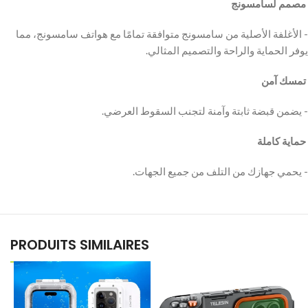
‫ مصمم لسامسونج
‫- الأغلفة الأصلية من سامسونج متوافقة تمامًا مع هواتف سامسونج، مما
‫ تمسك آمن
‫ حماية كاملة
PRODUITS SIMILAIRES