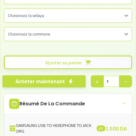
Ajouter au panier
Acheter maintenant
+
−
Résumé De La Commande
SAMSAUNG USB TO HEADPHONE TO JACK
2.500
DA
x1
ORG