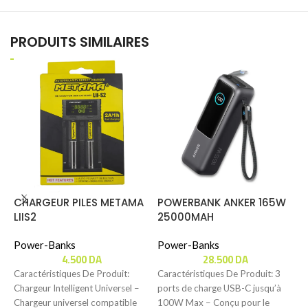
PRODUITS SIMILAIRES
CHARGEUR PILES METAMA
POWERBANK ANKER 165W
P
LIIS2
25000MAH
Power-Banks
Power-Banks
P
4.500
DA
28.500
DA
Caractéristiques De Produit:
Caractéristiques De Produit: 3
C
Chargeur Intelligent Universel –
ports de charge USB-C jusqu’à
C
Chargeur universel compatible
100W Max – Conçu pour le
P