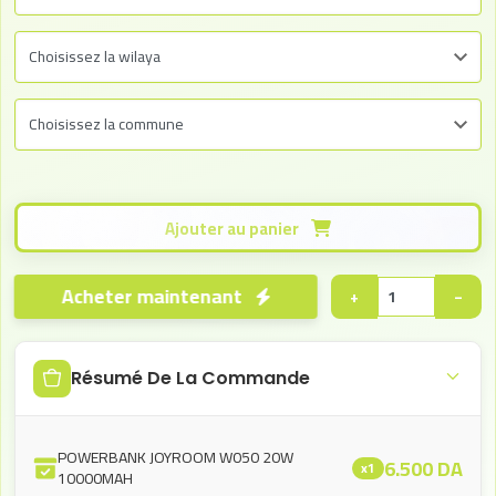
Ajouter au panier
Acheter maintenant
+
−
Résumé De La Commande
POWERBANK JOYROOM W050 20W
6.500
DA
x1
10000MAH