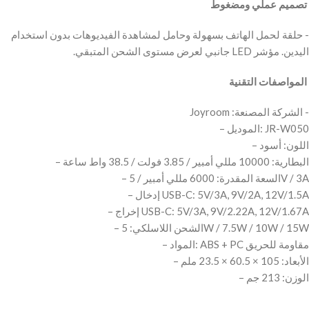
‫ تصميم عملي ومضغوط
‫- حلقة لحمل الهاتف بسهولة وحامل لمشاهدة الفيديوهات بدون استخدام
‫ المواصفات التقنية
‫- الشركة المصنعة: Joyroom
– الموديل: JR-W050
– اللون: أسود
– البطارية: 10000 مللي أمبير / 3.85 فولت / 38.5 واط ساعة
– السعة المقدرة: 6000 مللي أمبير / 5V / 3A
– إدخال USB-C: 5V/3A, 9V/2A, 12V/1.5A
– إخراج USB-C: 5V/3A, 9V/2.22A, 12V/1.67A
– الشحن اللاسلكي: 5W / 7.5W / 10W / 15W
– المواد: ABS + PC مقاومة للحريق
– الأبعاد: 105 × 60.5 × 23.5 ملم