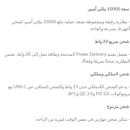
‫ سعة 10000 مللي أمبير
‫- بطارية رفيعة ومضغوطة بسعة عملية تبلغ 10000 مللي أمبير لشحن
‫ شحن سريع 20 واط
‫- بفضل تقنية Power Delivery المدمجة وطاقة تصل إلى 20 واط، تضمن
‫ شحن لاسلكي وسلكي
‫- يدعم الشحن اللاسلكي حتى 15 واط والشحن السلكي عبر USB-C مع
‫ شحن مزدوج