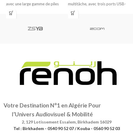
avec une large gamme de piles
multitâche, avec trois ports USB-
5
rechargeables Li-ion, Ni-MH et
C
d
Votre Destination N°1 en Algérie Pour
l’Univers Audiovisuel & Mobilité
2, 129 Lotissement Essalem, Birkhadem 16029
Tel : Birkhadem - 0540 90 52 07 / Kouba - 0560 90 52 03