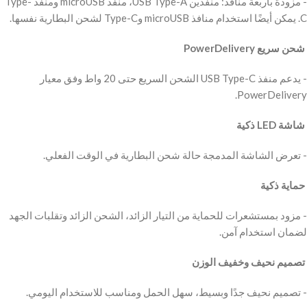
‫- مزودة بأربعة منافذ: منفذين USB Type-A، منفذ microUSB ومنفذ Type-
‫ شحن سريع PowerDelivery
‫- يدعم منفذ USB Type-C الشحن السريع حتى 20 واط وفق معيار
‫ شاشة LED ذكية
‫ حماية ذكية
‫- مزود بمستشعرات للحماية من التيار الزائد، الشحن الزائد وتقلبات الجهد
‫ تصميم نحيف وخفيف الوزن