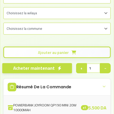
Ajouter au panier
Acheter maintenant
+
−
Résumé De La Commande
POWERBANK JOYROOM QP190 MINI 20W
5.500
DA
x1
10000MAH