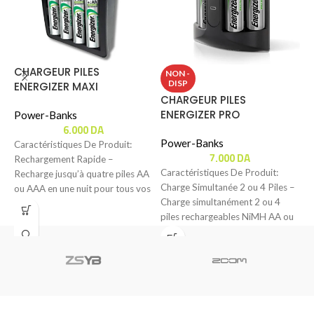
CHARGEUR PILES
P
NON -
DISP
ENERGIZER MAXI
B
CHARGEUR PILES
ENERGIZER PRO
Power-Banks
P
6.000
DA
Power-Banks
Caractéristiques De Produit:
C
7.000
DA
Rechargement Rapide –
G
Caractéristiques De Produit:
Recharge jusqu’à quatre piles AA
B
Charge Simultanée 2 ou 4 Piles –
ou AAA en une nuit pour tous vos
(
Charge simultanément 2 ou 4
besoins
d
piles rechargeables NiMH AA ou