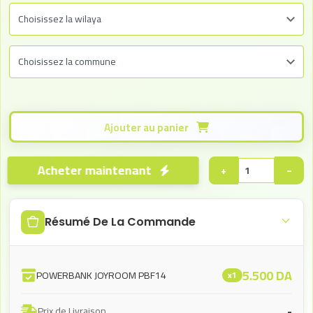
Ajouter au panier
Acheter maintenant
+
−
Résumé De La Commande
5.500
DA
POWERBANK JOYROOM PBF14
x1
-
Prix de Livraison