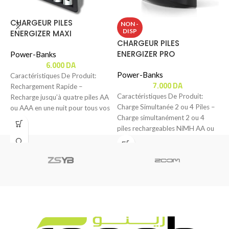
CHARGEUR PILES
C
NON -
DISP
ENERGIZER MAXI
L
CHARGEUR PILES
ENERGIZER PRO
Power-Banks
P
6.000
DA
Power-Banks
Caractéristiques De Produit:
C
7.000
DA
Rechargement Rapide –
C
Caractéristiques De Produit:
Recharge jusqu’à quatre piles AA
C
Charge Simultanée 2 ou 4 Piles –
ou AAA en une nuit pour tous vos
a
Charge simultanément 2 ou 4
besoins
r
piles rechargeables NiMH AA ou