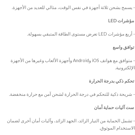
‫ مؤشرات LED
‫ توافق واسع
‫- متوافق مع هواتف iOS وAndroid وأجهزة الألعاب وغيرها من الأجهزة
‫ تحكم ذكي بدرجة الحرارة
‫ ست آليات حماية أمان
‫- تشمل الحماية من التيار الزائد، الجهد الزائد، وآليات أمان أخرى لضمان