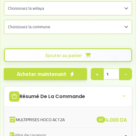
Ajouter au panier
Acheter maintenant
+
−
Résumé De La Commande
4.000
DA
MULTIPRISES HOCO AC12A
x1
-
Prix de Livraison