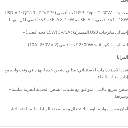
– ‫مخرجات USB: Type-C: 30W كحد أقصى (PD/PPS)، USB-A 1: QC3.0
– ‫تعدد الاستخدامات الاستثنائي: مثالي لشحن عدة أجهزة في وقت واحد مع
– ‫شحن سريع عالمي: متوافق مع تقنيات الشحن الحديثة لتجربة سلسة