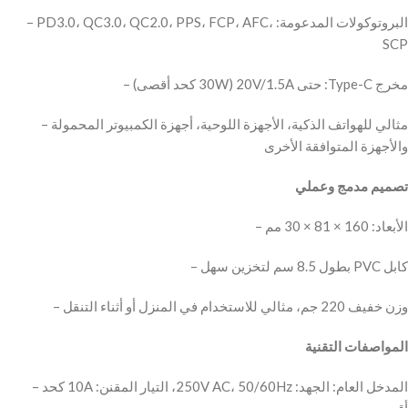
– ‫البروتوكولات المدعومة: PD3.0، QC3.0، QC2.0، PPS، FCP، AFC،
– ‫مثالي للهواتف الذكية، الأجهزة اللوحية، أجهزة الكمبيوتر المحمولة
– ‫المدخل العام: الجهد: 250V AC، 50/60Hz، التيار المقنن: 10A كحد