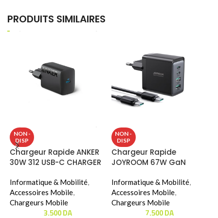
PRODUITS SIMILAIRES
S
NON -
NON -
DISP
DISP
S
Chargeur Rapide ANKER
Chargeur Rapide
30W 312 USB-C CHARGER
JOYROOM 67W GaN
I
(B2640)
ULTRA FAST CHARGER KIT
A
Informatique & Mobilité
,
(JR-TCG02)
Informatique & Mobilité
,
&
Accessoires Mobile
,
Accessoires Mobile
,
Chargeurs Mobile
Chargeurs Mobile
C
3.500
DA
7.500
DA
T