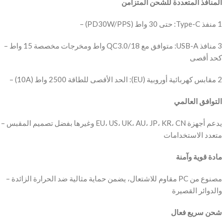
– ‫3 منافذ USB-A: متوافق مع QC3.0/18 واط ومخرجات مخصصة 15 واط
– ‫يدعم أجهزة EU، US، UK، AU، JP، KR، CN وغيرها بفضل تصميم المقبس
– ‫مصنوع من PC مقاوم للاشتعال، يضمن حماية مثالية ضد الحرارة الزائدة