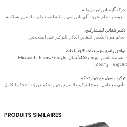
‫ حركة آلية بانورامية وإمالة ‬
‫ تكبير تلقائي للمشاركين ‬
‫ توافق واسع مع منصات الاجتماعات ‬
‫- معتمدة للعمل مع Skype للأعمال، Microsoft Teams، Google
‫ تركيب سهل مع جهاز تحكم ‬
PRODUITS SIMILAIRES