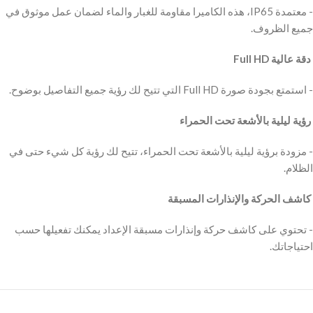
‫- معتمدة IP65، هذه الكاميرا مقاومة للغبار والماء لضمان عمل موثوق في
جميع الظروف.
‫ دقة عالية Full HD
‫- استمتع بجودة صورة Full HD التي تتيح لك رؤية جميع التفاصيل بوضوح.
‫ رؤية ليلية بالأشعة تحت الحمراء
‫- مزودة برؤية ليلية بالأشعة تحت الحمراء، تتيح لك رؤية كل شيء حتى في
الظلام.
‫ كاشف الحركة والإنذارات المسبقة
‫- تحتوي على كاشف حركة وإنذارات مسبقة الإعداد يمكنك تفعيلها حسب
احتياجاتك.