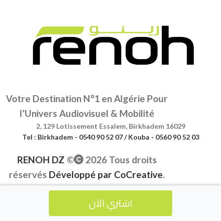
Votre Destination N°1 en Algérie Pour
l’Univers Audiovisuel & Mobilité
2, 129 Lotissement Essalem, Birkhadem 16029
Tel : Birkhadem - 0540 90 52 07 / Kouba - 0560 90 52 03
RENOH DZ
©
2026 Tous droits
réservés
Développé par
CoCreative
.
اشتري الآن
Accueil
Nos Produits
panier
compte
Menu