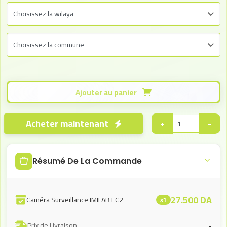
Ajouter au panier
Acheter maintenant
+
−
Résumé De La Commande
27.500
DA
Caméra Surveillance IMILAB EC2
x1
-
Prix de Livraison