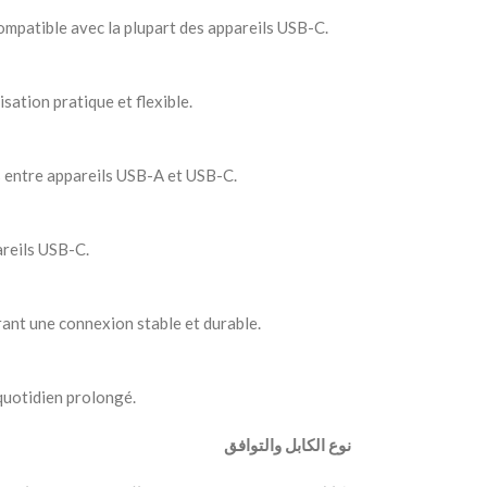
patible avec la plupart des appareils USB-C.
sation pratique et flexible.
s entre appareils USB-A et USB-C.
areils USB-C.
rant une connexion stable et durable.
 quotidien prolongé.
‫ نوع الكابل والتوافق