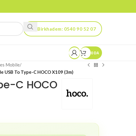
Birkhadem: 0540 90 52 07
Kouba: 0560 90 52 03
0
DA
es Mobile
/
le USB To Type-C HOCO X109 (3m)
ype-C HOCO