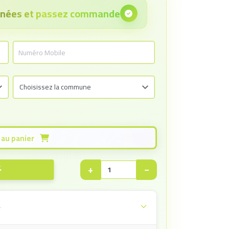
onnées et passez commande
Ajouter au panier
+
−
e