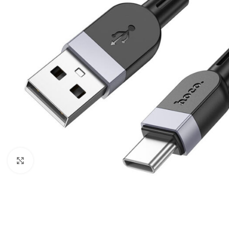
Câbles Video
Click to enlarge