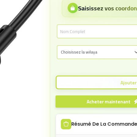
Saisissez vos coord
Acheter maintenant
Résumé De La Command