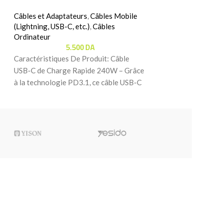
Cable Type-C T
Câbles et Adaptateurs
,
Câbles Mobile
C2-03
(Lightning, USB-C, etc.)
,
Câbles
Ordinateur
Câbles Mobile (Lig
5.500
DA
1.
Caractéristiques De Produit: Câble
Caractéristiques 
USB-C de Charge Rapide 240W – Grâce
Câble – Câble AC
à la technologie PD3.1, ce câble USB-C
pour une connexion
vers USB-C
entre appareils co