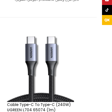
TikTo
Cable Type-C To Type-C (240W)
NON -
UGREEN L704 65074 (1m)
DISP