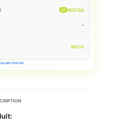
800
DA
)
x1
-
800
DA
d By WPCODFLOW
CRIPTION
uit: