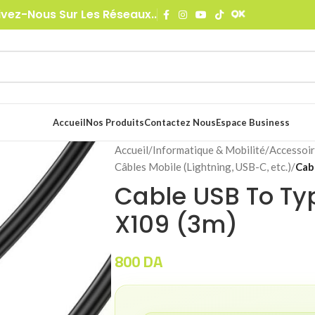
ivez-Nous Sur Les Réseaux..
Accueil
Nos Produits
Contactez Nous
Espace Business
Accueil
/
Informatique & Mobilité
/
Accessoir
Câbles Mobile (Lightning, USB-C, etc.)
/
Cab
Cable USB To T
X109 (3m)
800
DA