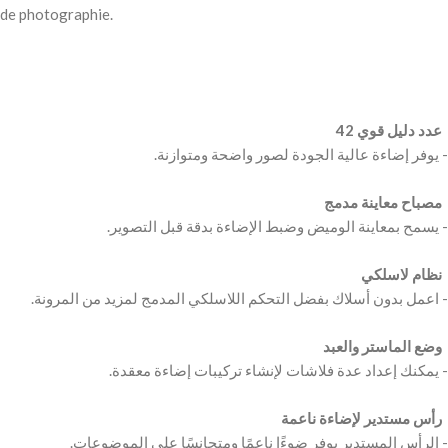
de photographie.
‫ عدد دليل قوي 42 ‬
‫ مصباح معاينة مدمج ‬
‫ نظام لاسلكي ‬
‫ وضع الماستر والعبد ‬
‫ رأس مستدير لإضاءة ناعمة ‬