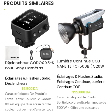
PRODUITS SIMILAIRES
Lumiére Continue COB
S
Déclencheur GODOX X3-S
NANLITE FC-500B ( 520W
A
Pour Sony Caméras
/ Bi-Color )
B
Éclairages & Flashes Studio
,
É
Éclairages & Flashes Studio
,
Éclairages Continue
,
Lumière
M
Déclencheurs
Continue COB
S
19.500
DA
195.000
DA
Caractéristiques De Produit: –
Caractéristiques De Produit:
C
Écran Tactile Couleur Le Godox
Sortie bicolore ultra-lumineuse de
I
X3 est équipé d’un écran tactile
500 W – Offre une puissance
p
couleur qui permet d’ajuster tous