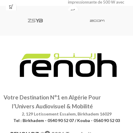
impressionnante de 500 W avec
p
une température
e
Votre Destination N°1 en Algérie Pour
l’Univers Audiovisuel & Mobilité
2, 129 Lotissement Essalem, Birkhadem 16029
Tel : Birkhadem - 0540 90 52 07 / Kouba - 0560 90 52 03