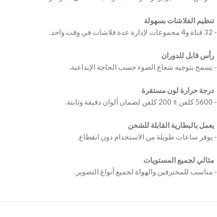
‫ تنظيم الفلاشات بسهولة ‬
‫ رأس قابل للدوران ‬
‫ درجة حرارة لون مستقرة ‬
‫ يعمل بالبطارية القابلة للشحن ‬
‫ مثالي لجميع المستويات ‬