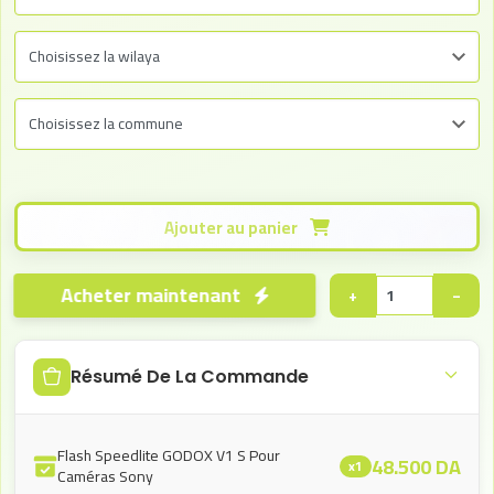
Ajouter au panier
Acheter maintenant
+
−
Résumé De La Commande
Flash Speedlite GODOX V1 S Pour
48.500
DA
x1
Caméras Sony