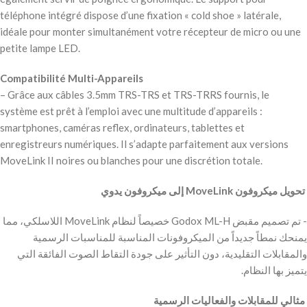
téléphone intégré dispose d’une fixation « cold shoe » latérale,
idéale pour monter simultanément votre récepteur de micro ou une
petite lampe LED.
Compatibilité Multi-Appareils
– Grâce aux câbles 3.5mm TRS-TRS et TRS-TRRS fournis, le
système est prêt à l’emploi avec une multitude d’appareils :
smartphones, caméras reflex, ordinateurs, tablettes et
enregistreurs numériques. Il s’adapte parfaitement aux versions
MoveLink II noires ou blanches pour une discrétion totale.
‫ تحويل ميكروفون MoveLink إلى ميكروفون يدوي
‫- تم تصميم مقبض Godox ML-H خصيصاً لنظام MoveLink اللاسلكي، مما
يمنحك نمطاً جديداً من الميكروفونات المناسبة للمناسبات الرسمية
والمقابلات التقليدية، دون التأثير على جودة التقاط الصوت الفائقة التي
يتميز بها النظام.
‫ مثالي للمقابلات والفعاليات الرسمية