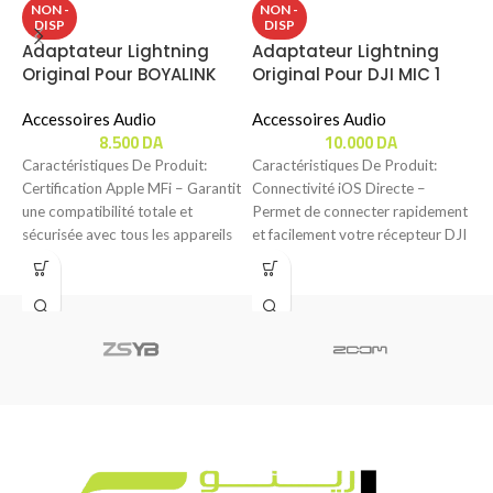
A
NON -
NON -
DISP
DISP
O
Adaptateur Lightning
Adaptateur Lightning
Original Pour BOYALINK
Original Pour DJI MIC 1
A
Accessoires Audio
Accessoires Audio
C
8.500
DA
10.000
DA
C
Caractéristiques De Produit:
Caractéristiques De Produit:
C
Certification Apple MFi – Garantit
Connectivité iOS Directe –
c
une compatibilité totale et
Permet de connecter rapidement
a
sécurisée avec tous les appareils
et facilement votre récepteur DJI
iOS (iPhone, iPad,
Mic à un iPhone