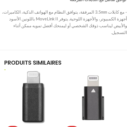
‫- مع كابلات 3.5mm المرفقة، يتوافق النظام مع الهواتف الذكية، الكاميرات،
أجهزة الكمبيوتر، والأجهزة اللوحية. يتوفر MoveLink II باللونين الأسود
والأبيض ليناسب ذوقك الشخصي أو ليمنحك أفضل تمويه ممكن أثناء
التسجيل.
PRODUITS SIMILAIRES