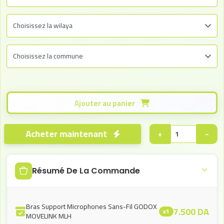
Ajouter au panier
Acheter maintenant
+
−
Résumé De La Commande
Bras Support Microphones Sans-Fil GODOX
7.500
DA
x1
MOVELINK MLH