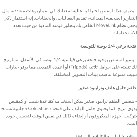
‫- يضيف هذا المقبض احترافية عالية لمعداتك في سيناريوهات متعددة، مثل
التقارير الصحفية الميدانية، تقديم الفعاليات، والخطابات. إنه استثمار ذكي
يجعل نظام MoveLink الخاص بك يتجاوز قيمته المادية من حيث تعدد
الاستخدامات.
‫ فتحة برغي 1/4 بوصة للتوسعة
‫- يتميز المقبض بوجود فتحة برغي قياسية 1/4 بوصة في الأسفل، مما يتيح
لك تثبيته على حوامل ثلاثية (Tripods) أو أعمدة التمديد، مما يوفر خيارات
تثبيت متنوعة تناسب بيئات التصوير المختلفة.
‫ طقم حامل هاتف وترايبود صغير
‫- يتضمن الطقم ترايبود صغير يمكن استخدامه كقاعدة تثبيت أو كمقبض
يدوي مريح. كما يحتوي حامل الهاتف على فتحة « Cold Shoe » جانبية تسمح
بتركيب أجهزة الميكروفون أو إضاءة LED في نفس الوقت لتحسين جودة
البث.
‫ توافق شامل مع الكابلات المرفقة