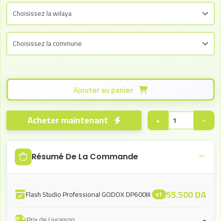
Ajouter au panier
Acheter maintenant
+
−
Résumé De La Commande
55.500
DA
Flash Studio Professional GODOX DP600III
x1
-
Prix de Livraison