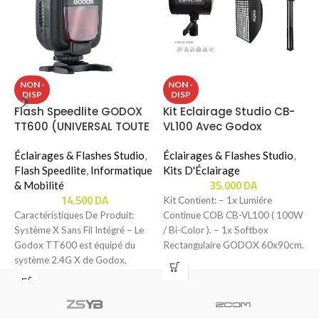
K
NON -
NON -
DISP
DISP
L
Flash Speedlite GODOX
Kit Eclairage Studio CB-
C
TT600 (UNIVERSAL TOUTE
VL100 Avec Godox
É
CAMÉRAS)
60x90cm ( 100W / Bi-
K
Éclairages & Flashes Studio
,
Color )
Éclairages & Flashes Studio
,
Flash Speedlite
,
Informatique
Kits D'Éclairage
K
35.000
DA
& Mobilité
C
14.500
DA
Kit Contient: – 1x Lumiére
C
Caractéristiques De Produit:
Continue COB CB-VL100 ( 100W
U
Système X Sans Fil Intégré – Le
/ Bi-Color ). – 1x Softbox
Godox TT600 est équipé du
Rectangulaire GODOX 60x90cm.
système 2.4G X de Godox,
–