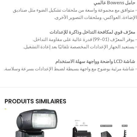
‫ حامل Bowens عالمي ‬
‫- متوافق مع مجموعة واسعة من ملحقات تشكيل الضوء مثل صناديق
‫ معرّف قوي لمكافحة التداخل وذاكرة للإعدادات ‬
‫ شاشة LCD واضحة وواجهة سهلة الاستخدام ‬
PRODUITS SIMILAIRES