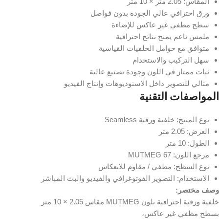
المقاس: 2.05 متر × 10 متر
ورق احترافي عالي الجودة بدون فواصل
سطح مطفي غير عاكس للإضاءة
ملمس ناعم يمنح نتائج احترافية
متوافق مع حوامل الخلفيات القياسية
سهل التركيب والاستخدام
ثبات ممتاز في اللون وجودة تصنيع عالية
مثالي للتصوير داخل الاستوديوهات وإنتاج الفيديو
المواصفات التقنية
نوع المنتج: خلفية ورقية Seamless
العرض: 2.05 متر
الطول: 10 متر
مرجع اللون: 67 MUTMEG
نوع السطح: مطفي / مقاوم للانعكاس
الاستخدام: التصوير الفوتوغرافي والفيديو والبث المباشر
وصف مختصر:
خلفية ورقية احترافية بلون MUTMEG مقاس 2.05 × 10 متر
بسطح مطفي غير عاكس،