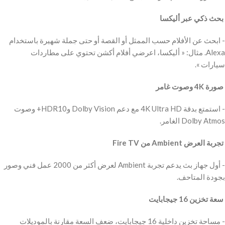
‫ بحث ذكي عبر أليكسا
‫- ابحث عن الأفلام حسب الممثل أو القصة أو حتى جملة شهيرة باستخدام
Alexa. مثال: « أليكسا، اعرضي أفلام أكشن تحتوي على مطاردات
سيارات ».
‫ صورة 4K وصوت غامر
‫- استمتع بدقة 4K Ultra HD مع دعم Dolby Vision وHDR10+ وصوت
Dolby Atmos الغامر.
‫ تجربة العرض Ambient من Fire TV
‫- أول جهاز بث يدعم تجربة Ambient لعرض أكثر من 2000 عمل فني وصور
بجودة المتاحف.
‫ سعة تخزين 16 جيجابايت
‫- مساحة تخزين داخلية 16 جيجابايت، ضعف السعة مقارنة بالموديلات