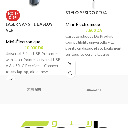
STYLO YESIDO ST04
T
NON -
DISP
I
LASER SANSFIL BASEUS
Mini-Électronique
2.500
DA
VERT
M
Caractéristiques De Produit:
Mini-Électronique
Compatibilité universelle – La
C
10.000
DA
pointe en disque glisse facilement
L
Universal 2-in-1 USB Presenter
sur tous les écrans tactiles
«
with Laser Pointer Universal USB-
capacitifs et répond
g
A & USB-C Receiver – Connect
r
to any laptop, old or new,