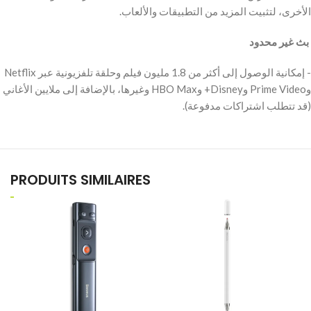
الأخرى، لتثبيت المزيد من التطبيقات والألعاب.
‫ بث غير محدود
‫- إمكانية الوصول إلى أكثر من 1.8 مليون فيلم وحلقة تلفزيونية عبر Netflix
وPrime Video وDisney+ وHBO Max وغيرها، بالإضافة إلى ملايين الأغاني
(قد تتطلب اشتراكات مدفوعة).
PRODUITS SIMILAIRES