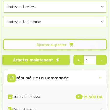
Ajouter au panier
Acheter maintenant
+
−
Résumé De La Commande
15.500
DA
FIRE TV STICK MAX
x1
-
Prix de Livraison