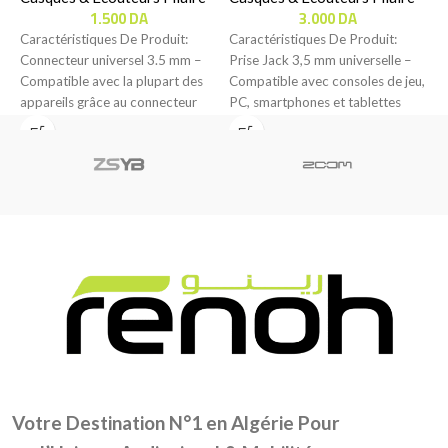
1.500
DA
3.000
DA
Caractéristiques De Produit:
Caractéristiques De Produit:
C
Connecteur universel 3.5 mm –
Prise Jack 3,5 mm universelle –
C
Compatible avec la plupart des
Compatible avec consoles de jeu,
C
appareils grâce au connecteur
PC, smartphones et tablettes
u
AUX 3.5 mm
pour une
p
Votre Destination N°1 en Algérie Pour