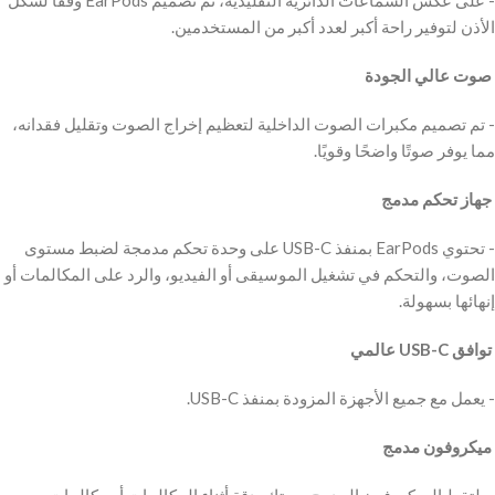
‫- على عكس السماعات الدائرية التقليدية، تم تصميم EarPods وفقًا لشكل
الأذن لتوفير راحة أكبر لعدد أكبر من المستخدمين.
‫ صوت عالي الجودة
‫- تم تصميم مكبرات الصوت الداخلية لتعظيم إخراج الصوت وتقليل فقدانه،
مما يوفر صوتًا واضحًا وقويًا.
‫ جهاز تحكم مدمج
‫- تحتوي EarPods بمنفذ USB-C على وحدة تحكم مدمجة لضبط مستوى
الصوت، والتحكم في تشغيل الموسيقى أو الفيديو، والرد على المكالمات أو
إنهائها بسهولة.
‫ توافق USB-C عالمي
‫- يعمل مع جميع الأجهزة المزودة بمنفذ USB-C.
‫ ميكروفون مدمج