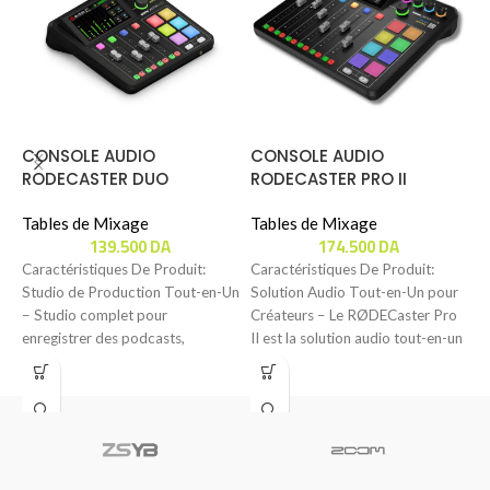
CONSOLE AUDIO
CONSOLE AUDIO
RODECASTER DUO
RODECASTER PRO II
T
L
Tables de Mixage
Tables de Mixage
139.500
DA
174.500
DA
C
T
Caractéristiques De Produit:
Caractéristiques De Produit:
Studio de Production Tout-en-Un
Solution Audio Tout-en-Un pour
C
– Studio complet pour
Créateurs – Le RØDECaster Pro
C
enregistrer des podcasts,
II est la solution audio tout-en-un
P
produire de la musique, streamer
la plus
(
et