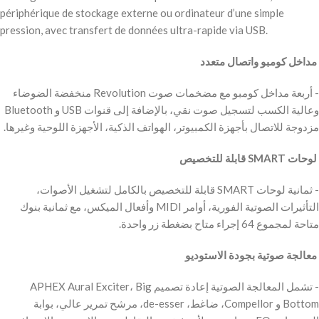
périphérique de stockage externe ou ordinateur d’une simple
pression, avec transfert de données ultra-rapide via USB.
‫ مداخل كومبو واتصال متعدد
‫- أربعة مداخل كومبو مع مضخمات صوت Revolution منخفضة الضوضاء
وعالية الكسب لتسجيل صوت نقي، بالإضافة إلى قنوات USB و Bluetooth
مزدوجة للاتصال بأجهزة الكمبيوتر، الهواتف الذكية، الأجهزة اللوحية وغيرها.
‫ لوحات SMART قابلة للتخصيص
‫- ثمانية لوحات SMART قابلة للتخصيص بالكامل لتشغيل الأصوات،
التأثيرات الصوتية الفورية، أوامر MIDI وأفعال الميكس، مع ثمانية بنوك
متاحة لمجموع 64 إجراء متاح بضغطة زر واحدة.
‫ معالجة صوتية بجودة الاستوديو
‫- تشمل المعالجة الصوتية إعادة تصميم APHEX Aural Exciter، Big
Bottom و Compellor، ضاغط، de-esser، مرشح تمرير عالي، بوابة