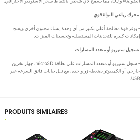
الضوضاء و EQ، مما يسمح لأي شخص بالتقاط سحر الاستوديو الاحترافي.
‫ محرك رباعي النواة قوي
‫- يوفر قوة معالجة أعلى بكثير من أي وحدة إنشاء محتوى أخرى ويفتح
إمكانات كبيرة للتحديثات المستقبلية وتحسينات الميزات.
‫ تسجيل ستيريو أو متعدد المسارات
‫- سجل ستيريو أو متعدد المسارات على بطاقة microSD، جهاز تخزين
خارجي أو الكمبيوتر بضغطة زر واحدة، مع نقل بيانات فائق السرعة عبر
USB.
PRODUITS SIMILAIRES